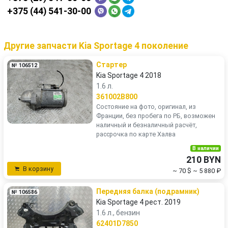
+375 (44) 541-30-00
Другие запчасти Kia Sportage 4 поколение
Стартер
№ 106512
Kia Sportage 4 2018
1.6 л.
361002B800
Состояние на фото, оригинал, из
Франции, без пробега по РБ, возможен
наличный и безналичный расчёт,
рассрочка по карте Халва
В наличии
210 BYN
В корзину
~ 70 $
~ 5 880 ₽
Передняя балка (подрамник)
№ 106586
Kia Sportage 4 рест. 2019
1.6 л., бензин
62401D7850