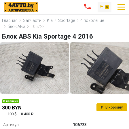
0
Главная
Запчасти
Kia
Sportage
4 поколение
блок ABS
106723
Блок ABS Kia Sportage 4 2016
В наличии
300 BYN
В корзину
~ 100 $
~ 8 400 ₽
Артикул
106723