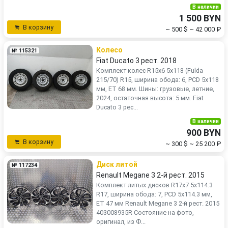
В наличии
1 500 BYN
В корзину
~ 500 $
~ 42 000 ₽
Колесо
№ 115321
Fiat Ducato 3 рест. 2018
Комплект колес R15x6 5x118 (Fulda
215/70) R15, ширина обода: 6, PCD 5x118
мм, ET 68 мм. Шины: грузовые, летние,
2024, остаточная высота: 5 мм. Fiat
Ducato 3 рес...
В наличии
900 BYN
В корзину
~ 300 $
~ 25 200 ₽
Диск литой
№ 117234
Renault Megane 3 2-й рест. 2015
Комплект литых дисков R17x7 5x114.3
R17, ширина обода: 7, PCD 5x114.3 мм,
ET 47 мм Renault Megane 3 2-й рест. 2015
403008935R Состояние на фото,
оригинал, из Ф...