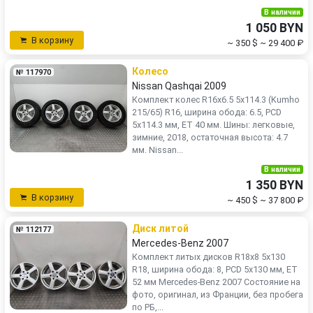
В наличии
1 050 BYN
В корзину
~ 350 $
~ 29 400 ₽
Колесо
№ 117970
Nissan Qashqai 2009
Комплект колес R16x6.5 5x114.3 (Kumho
215/65) R16, ширина обода: 6.5, PCD
5x114.3 мм, ET 40 мм. Шины: легковые,
зимние, 2018, остаточная высота: 4.7
мм. Nissan...
В наличии
1 350 BYN
В корзину
~ 450 $
~ 37 800 ₽
Диск литой
№ 112177
Mercedes-Benz 2007
Комплект литых дисков R18x8 5x130
R18, ширина обода: 8, PCD 5x130 мм, ET
52 мм Mercedes-Benz 2007 Состояние на
фото, оригинал, из Франции, без пробега
по РБ,...