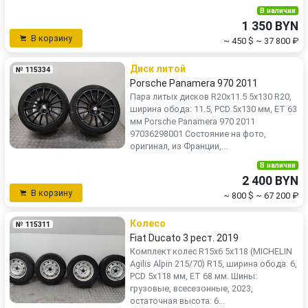
В наличии
1 350 BYN
В корзину
~ 450 $
~ 37 800 ₽
Диск литой
№ 115334
Porsche Panamera 970 2011
Пара литых дисков R20x11.5 5x130 R20,
ширина обода: 11.5, PCD 5x130 мм, ET 63
мм Porsche Panamera 970 2011
97036298001 Состояние на фото,
оригинал, из Франции,...
В наличии
2 400 BYN
В корзину
~ 800 $
~ 67 200 ₽
Колесо
№ 115311
Fiat Ducato 3 рест. 2019
Комплект колес R15x6 5x118 (MICHELIN
Agilis Alpin 215/70) R15, ширина обода: 6,
PCD 5x118 мм, ET 68 мм. Шины:
грузовые, всесезонные, 2023,
остаточная высота: 6...