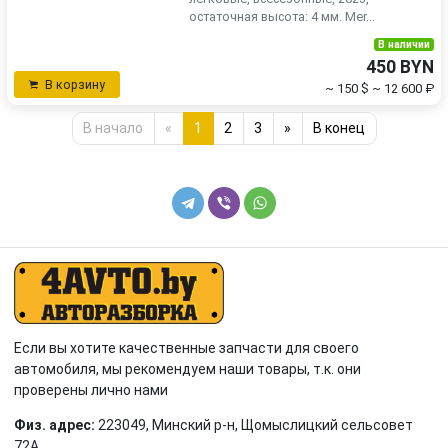
остаточная высота: 4 мм. Mer...
В наличии
450 BYN
В корзину
~ 150 $
~ 12 600 ₽
В начало
«
1
2
3
»
В конец
Если вы хотите качественные запчасти для своего
автомобиля, мы рекомендуем наши товары, т.к. они
проверены лично нами
Физ. адрес:
223049, Минский р-н, Щомыслицкий сельсовет
72А