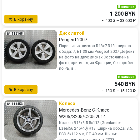
В наличии
1 200 BYN
В корзину
~ 400 $
~ 33 600 ₽
Диск литой
№ 112168
Peugeot 2007
Пара литых дисков R18x7 R18, ширина
обода: 7, ET 38 мм Peugeot 2007 Дефект
на фото на двух дисках Состояние на
фото, оригинал, из Франции, без пробега
по РБ, в...
В наличии
540 BYN
В корзину
~ 180 $
~ 15 120 ₽
Колесо
№ 111453
Mercedes-Benz C-Класс
W205/S205/C205 2014
Колесо R18x8.5 5x112 (Grenlander
Lzeal56 245/40) R18, ширина обода: 8.5,
PCD 5x112 мм, ET 49 мм. Шины:
легковые, всесезонные, 2023,