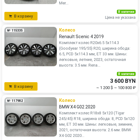
Mer...
В наличии
В корзину
Цена не указана
Колесо
№ 115335
Renault Scenic 4 2019
Комплект колес R20x6.5 5x114.3
(Goodyear 195/55) R20, ширина обода:
6.5, PCD 5x114.3 мм, ET 33 мм. Шины:
легковые, летние, 2023, остаточная
высота: 3.5 мм. Rena...
В наличии
3 600 BYN
В корзину
~ 1 200 $
~ 100 800 ₽
Колесо
№ 117982
BMW X4 G02 2020
Комплект колес R18x8 5x120 (Tigar
245/45) R18, ширина обода: 8, PCD 5x120
мм, ET 30 мм. Шины: легковые, зимние,
2021, остаточная высота: 2.6 мм. BMW
X4 G02 2020...