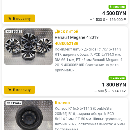
В наличии
4 500 BYN
В корзину
~ 1 500 $
~ 126 000 ₽
Диск литой
№ 119434
Renault Megane 4 2019
403006218R
Комплект литых дисков R17x7 5x114.3
R17, ширина обода: 7, PCD 5x114.3 мм,
DIA 66.1 мм, ET 43 мм Renault Megane 4
2019 403006218R Состояние на фото,
оригинал, и...
В наличии
1 800 BYN
В корзину
~ 600 $
~ 50 400 ₽
Колесо
№ 119442
Колесо R16x6 5x114.3 (DoubleStar
205/65) R16, ширина обода: 6, PCD
5x114.3 мм, ET 50 мм. Шины: грузовые,
летние, 2022, остаточная высота: 4.6 мм.
Состояние на...