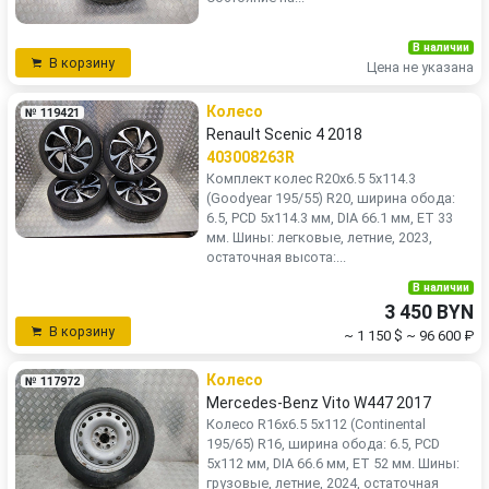
В наличии
В корзину
Цена не указана
Колесо
№ 119421
Renault Scenic 4 2018
403008263R
Комплект колес R20x6.5 5x114.3
(Goodyear 195/55) R20, ширина обода:
6.5, PCD 5x114.3 мм, DIA 66.1 мм, ET 33
мм. Шины: легковые, летние, 2023,
остаточная высота:...
В наличии
3 450 BYN
В корзину
~ 1 150 $
~ 96 600 ₽
Колесо
№ 117972
Mercedes-Benz Vito W447 2017
Колесо R16x6.5 5x112 (Continental
195/65) R16, ширина обода: 6.5, PCD
5x112 мм, DIA 66.6 мм, ET 52 мм. Шины:
грузовые, летние, 2024, остаточная