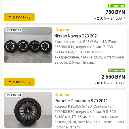
В наличии
750 BYN
В корзину
~ 250 $
~ 21 000 ₽
Колесо
№ 115337
Nissan Navara D23 2021
Комплект колес R18x7 6x114.3 (Farroad
255/60) R18, ширина обода: 7, PCD
6x114.3 мм, ET 45 мм. Шины:
внедорожные, летние, 2022, остаточная
высота: 2.5 мм. Nissan...
В наличии
2 550 BYN
В корзину
~ 850 $
~ 71 400 ₽
Колесо
№ 115333
Porsche Panamera 970 2011
Колесо R20x9.5 5x130 (Continental
255/40) R20, ширина обода: 9.5, PCD
5x130 мм, ET 65 мм. Шины: легковые,
летние, 2018, остаточная высота: 1.7 мм.
Porsche Panam...