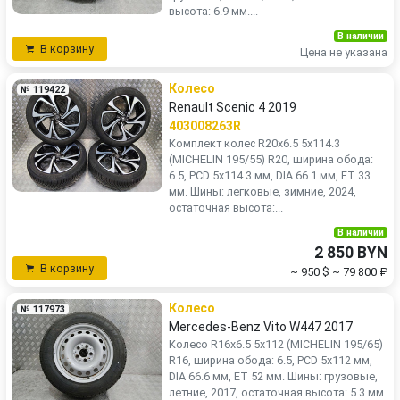
высота: 6.9 мм....
В наличии
В корзину
Цена не указана
Колесо
№ 119422
Renault Scenic 4 2019
403008263R
Комплект колес R20x6.5 5x114.3
(MICHELIN 195/55) R20, ширина обода:
6.5, PCD 5x114.3 мм, DIA 66.1 мм, ET 33
мм. Шины: легковые, зимние, 2024,
остаточная высота:...
В наличии
2 850 BYN
В корзину
~ 950 $
~ 79 800 ₽
Колесо
№ 117973
Mercedes-Benz Vito W447 2017
Колесо R16x6.5 5x112 (MICHELIN 195/65)
R16, ширина обода: 6.5, PCD 5x112 мм,
DIA 66.6 мм, ET 52 мм. Шины: грузовые,
летние, 2017, остаточная высота: 5.3 мм.