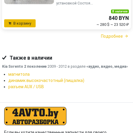
установкой Состоя...
В наличии
840 BYN
В корзину
~ 280 $
~ 23 520 ₽
Подробнее
Также в наличии
Kia Sorento 2 поколение
2009 - 2012 в разделе
«аудио, видео, медиа
»
магнитола
динамик высокочастотный (пищалка)
разъем AUX / USB
Если вы хотите качественные запчасти для своего