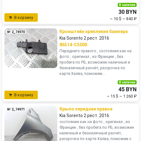
В наличии
30 BYN
В корзину
~ 10 $
~ 840 ₽
Кронштейн крепления бампера
№ 2_74970
Kia Sorento 2 рест. 2016
86514-C5000
Переднего правого , состояние как на
фото , оригинал , из Франции , без
пробега по РБ, возможен наличный и
безналичный расчёт, рассрочка по
карте Халва, поможем...
В наличии
45 BYN
В корзину
~ 15 $
~ 1 260 ₽
Крыло переднее правое
№ 2_74971
Kia Sorento 2 рест. 2016
состояние как на фото , оригинал , из
Франции , без пробега по РБ, возможен
наличный и безналичный расчёт,
рассрочка по карте Халва, поможем с