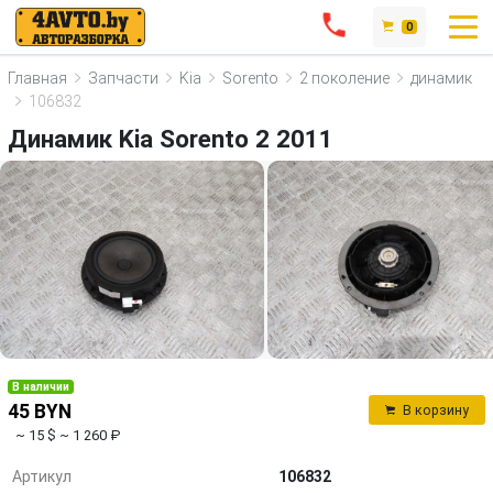
0
Главная
Запчасти
Kia
Sorento
2 поколение
динамик
106832
Динамик Kia Sorento 2 2011
В наличии
45 BYN
В корзину
~ 15 $
~ 1 260 ₽
Артикул
106832