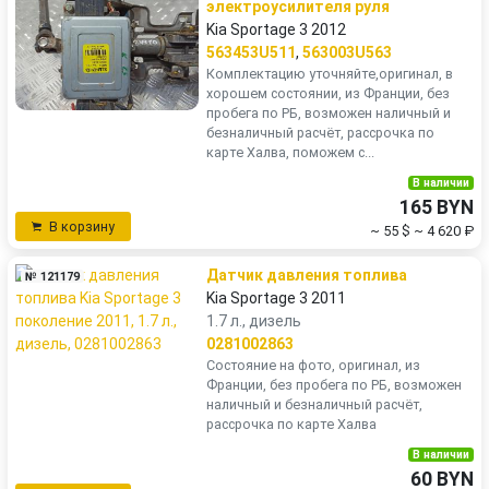
электроусилителя руля
Kia Sportage 3 2012
563453U511
,
563003U563
Комплектацию уточняйте,оригинал, в
хорошем состоянии, из Франции, без
пробега по РБ, возможен наличный и
безналичный расчёт, рассрочка по
карте Халва, поможем с...
В наличии
165 BYN
В корзину
~ 55 $
~ 4 620 ₽
Датчик давления топлива
№ 121179
Kia Sportage 3 2011
1.7 л., дизель
0281002863
Состояние на фото, оригинал, из
Франции, без пробега по РБ, возможен
наличный и безналичный расчёт,
рассрочка по карте Халва
В наличии
60 BYN