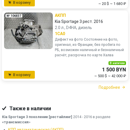
В корзину
~ 20 $
~ 1 680 ₽
АКПП
№ 106837
Kia Sportage 3 рест. 2016
2.0 л., D4HA, дизель
1CA0
Дефект на фото Состояние на фото,
оригинал, из Франции, без пробега по
РБ, возможен наличный и безналичный
расчёт, рассрочка по карте Халва
В наличии
1 500 BYN
В корзину
~ 500 $
~ 42 000 ₽
Подробнее
Также в наличии
Kia Sportage 3 поколение [рестайлинг]
2014 - 2016 в разделе
«трансмиссия
»
КПП автоматическая (АКПП)