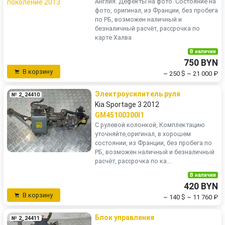
Англия. Дефекты на фото. Состояние на
фото, оригинал, из Франции, без пробега
по РБ, возможен наличный и
безналичный расчёт, рассрочка по
карте Халва
В наличии
750 BYN
В корзину
~ 250 $
~ 21 000 ₽
Электроусилитель руля
№ 2_24410
Kia Sportage 3 2012
GM45100300I1
С рулевой колонкой, Комплектацию
уточняйте,оригинал, в хорошем
состоянии, из Франции, без пробега по
РБ, возможен наличный и безналичный
расчёт, рассрочка по ка...
В наличии
420 BYN
В корзину
~ 140 $
~ 11 760 ₽
Блок управления
№ 2_24411