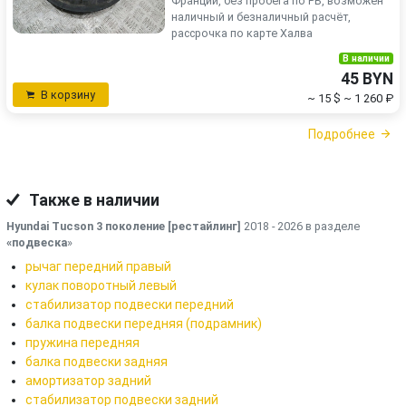
Франции, без пробега по РБ, возможен
наличный и безналичный расчёт,
рассрочка по карте Халва
В наличии
45 BYN
В корзину
~ 15 $
~ 1 260 ₽
Подробнее
Также в наличии
Hyundai Tucson 3 поколение [рестайлинг]
2018 - 2026 в разделе
«подвеска
»
рычаг передний правый
кулак поворотный левый
стабилизатор подвески передний
балка подвески передняя (подрамник)
пружина передняя
балка подвески задняя
амортизатор задний
стабилизатор подвески задний