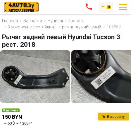
0
Главная
Запчасти
Hyundai
Tucson
3 поколение [рестайлинг]
рычаг задний левый
106869
Рычаг задний левый Hyundai Tucson 3
рест. 2018
В наличии
150 BYN
В корзину
~ 50 $
~ 4 200 ₽