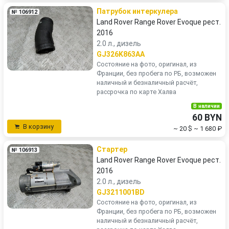
Патрубок интеркулера
№ 106912
Land Rover Range Rover Evoque рест.
2016
2.0 л., дизель
GJ326K863AA
Состояние на фото, оригинал, из
Франции, без пробега по РБ, возможен
наличный и безналичный расчёт,
рассрочка по карте Халва
В наличии
60 BYN
В корзину
~ 20 $
~ 1 680 ₽
Стартер
№ 106913
Land Rover Range Rover Evoque рест.
2016
2.0 л., дизель
GJ3211001BD
Состояние на фото, оригинал, из
Франции, без пробега по РБ, возможен
наличный и безналичный расчёт,