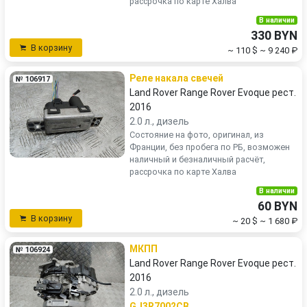
рассрочка по карте Халва
В наличии
330 BYN
В корзину
~ 110 $
~ 9 240 ₽
Реле накала свечей
№ 106917
Land Rover Range Rover Evoque рест.
2016
2.0 л., дизель
Состояние на фото, оригинал, из
Франции, без пробега по РБ, возможен
наличный и безналичный расчёт,
рассрочка по карте Халва
В наличии
60 BYN
В корзину
~ 20 $
~ 1 680 ₽
МКПП
№ 106924
Land Rover Range Rover Evoque рест.
2016
2.0 л., дизель
GJ3R7002CB