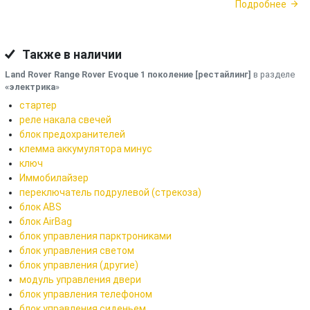
Подробнее
Также в наличии
Land Rover Range Rover Evoque 1 поколение [рестайлинг]
в разделе
«электрика
»
стартер
реле накала свечей
блок предохранителей
клемма аккумулятора минус
ключ
Иммобилайзер
переключатель подрулевой (стрекоза)
блок ABS
блок AirBag
блок управления парктрониками
блок управления светом
блок управления (другие)
модуль управления двери
блок управления телефоном
блок управления сиденьем