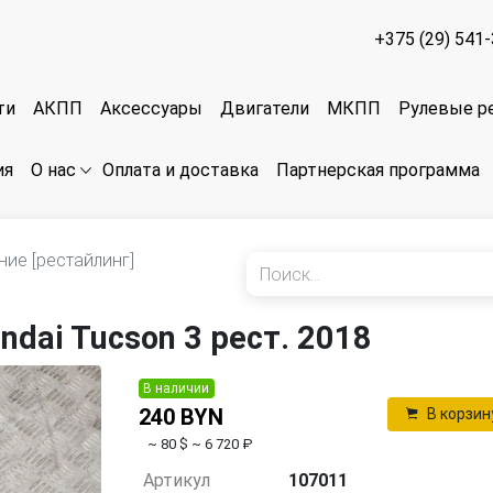
+375 (29) 541
ти
АКПП
Аксессуары
Двигатели
МКПП
Рулевые р
ия
Оплата и доставка
Партнерская программа
О нас
ние [рестайлинг]
dai Tucson 3 рест. 2018
В наличии
240 BYN
В корзин
~ 80 $
~ 6 720 ₽
Артикул
107011