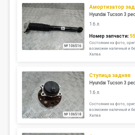
Амортизатор зад
Hyundai Tucson 3 ре
1.6 л.
Номер запчасти:
5
Состояние на фото, ориг
№ 106516
возможен наличный и бе
Халва
Ступица задняя
Hyundai Tucson 3 ре
1.6 л.
Состояние на фото, ориг
возможен наличный и бе
№ 106518
Халва