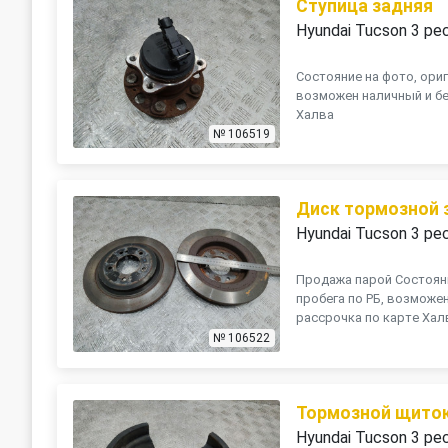
Ступица задняя
Hyundai Tucson 3 ре
Состояние на фото, ориг
возможен наличный и бе
Халва
№ 106519
Диск тормозной 
Hyundai Tucson 3 ре
Продажа парой Состояни
пробега по РБ, возможе
рассрочка по карте Хал
№ 106522
Тормозной щиток
Hyundai Tucson 3 ре