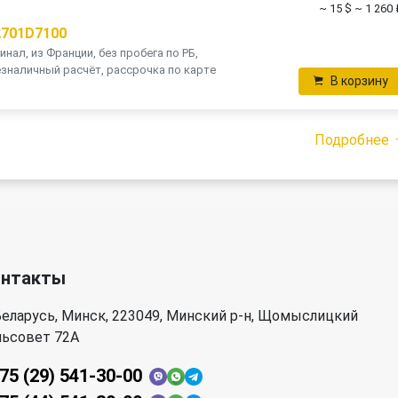
~ 15 $
~ 1 260 
2701D7100
инал, из Франции, без пробега по РБ,
зналичный расчёт, рассрочка по карте
В корзину
Подробнее
онтакты
еларусь, Минск, 223049, Минский р-н, Щомыслицкий
льсовет 72А
75 (29) 541-30-00