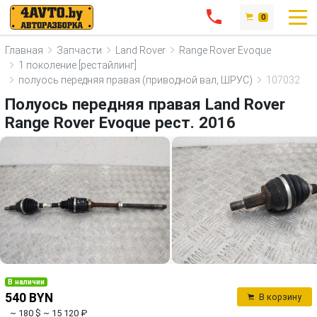
0
Главная
Запчасти
Land Rover
Range Rover Evoque
1 поколение [рестайлинг]
полуось передняя правая (приводной вал, ШРУС)
107032
Полуось передняя правая Land Rover
Range Rover Evoque рест. 2016
В наличии
540 BYN
В корзину
~ 180 $
~ 15 120 ₽