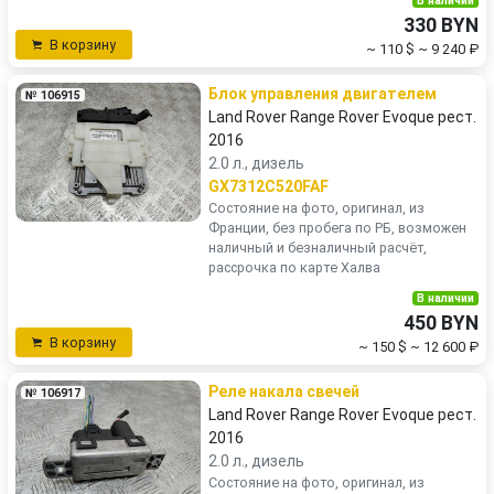
В наличии
330 BYN
В корзину
~ 110 $
~ 9 240 ₽
Блок управления двигателем
№ 106915
Land Rover Range Rover Evoque рест.
2016
2.0 л., дизель
GX7312C520FAF
Состояние на фото, оригинал, из
Франции, без пробега по РБ, возможен
наличный и безналичный расчёт,
рассрочка по карте Халва
В наличии
450 BYN
В корзину
~ 150 $
~ 12 600 ₽
Реле накала свечей
№ 106917
Land Rover Range Rover Evoque рест.
2016
2.0 л., дизель
Состояние на фото, оригинал, из