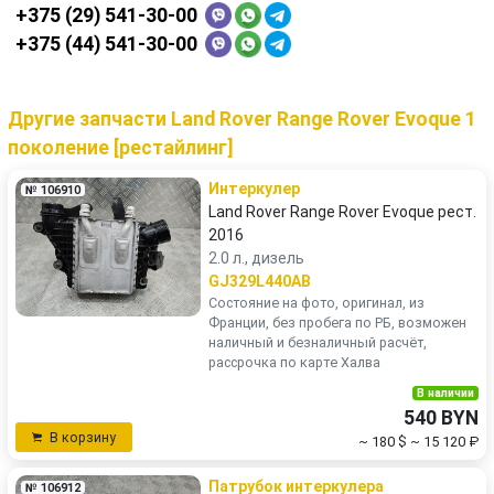
+375 (29) 541-30-00
+375 (44) 541-30-00
Другие запчасти Land Rover Range Rover Evoque 1
поколение [рестайлинг]
Интеркулер
№ 106910
Land Rover Range Rover Evoque рест.
2016
2.0 л., дизель
GJ329L440AB
Состояние на фото, оригинал, из
Франции, без пробега по РБ, возможен
наличный и безналичный расчёт,
рассрочка по карте Халва
В наличии
540 BYN
В корзину
~ 180 $
~ 15 120 ₽
Патрубок интеркулера
№ 106912