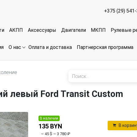
+375 (29) 541
ти
АКПП
Аксессуары
Двигатели
МКПП
Рулевые р
ия
Оплата и доставка
Партнерская программа
О нас
коление
й левый Ford Transit Custom
В наличии
135 BYN
В корзин
~ 45 $
~ 3 780 ₽