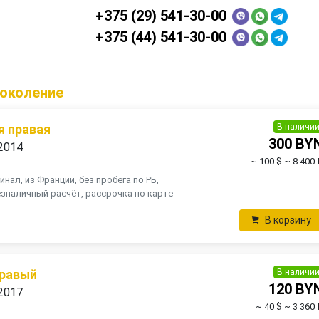
+375 (29) 541-30-00
+375 (44) 541-30-00
поколение
В наличи
я правая
300 BY
 2014
~ 100 $
~ 8 400 
инал, из Франции, без пробега по РБ,
зналичный расчёт, рассрочка по карте
В корзину
В наличи
правый
120 BY
 2017
~ 40 $
~ 3 360 