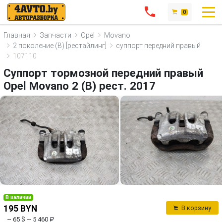
0
Главная
Запчасти
Opel
Movano
2 поколение (B) [рестайлинг]
суппорт передний правый
107110
Суппорт тормозной передний правый
Opel Movano 2 (B) рест. 2017
В наличии
195 BYN
В корзину
~ 65 $
~ 5 460 ₽