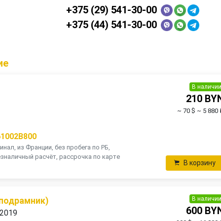
+375 (29) 541-30-00
+375 (44) 541-30-00
ие
В наличи
210 BY
~ 70 $
~ 5 880 
61002B800
инал, из Франции, без пробега по РБ,
зналичный расчёт, рассрочка по карте
В корзину
В наличи
(подрамник)
600 BY
 2019