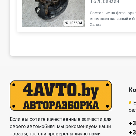
1.6 л., бензин
Состояние на фото, ориг
возможен наличный и бе
№ 106604
Халва
К
Б
се
Если вы хотите качественные запчасти для
+3
своего автомобиля, мы рекомендуем наши
+3
товары, т.к. они проверены лично нами