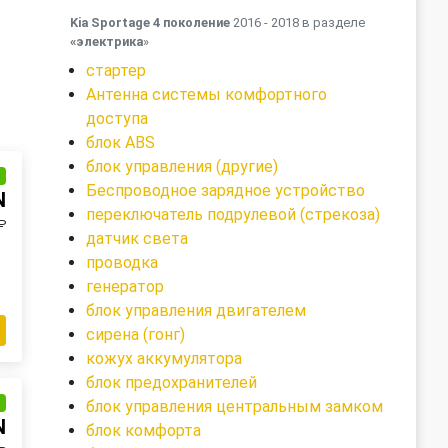
Kia Sportage 4 поколение
2016 - 2018 в разделе
«электрика
»
стартер
Антенна системы комфортного
доступа
блок ABS
блок управления (другие)
и
Беспроводное зарядное устройство
N
переключатель подрулевой (стрекоза)
₽
датчик света
проводка
генератор
блок управления двигателем
сирена (гонг)
кожух аккумулятора
блок предохранителей
и
блок управления центральным замком
N
блок комфорта