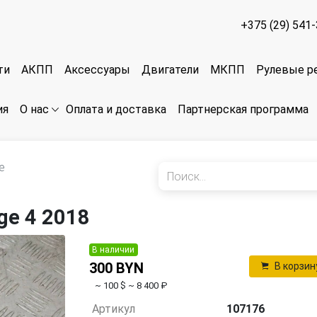
+375 (29) 541
ти
АКПП
Аксессуары
Двигатели
МКПП
Рулевые р
ия
Оплата и доставка
Партнерская программа
О нас
е
ge 4 2018
В наличии
300 BYN
В корзин
~ 100 $
~ 8 400 ₽
Артикул
107176