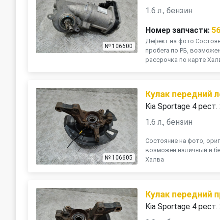
1.6 л., бензин
Номер запчасти:
5
Дефект на фото Состояни
№ 106600
пробега по РБ, возможе
рассрочка по карте Хал
Кулак передний 
Kia Sportage 4 рест.
1.6 л., бензин
Состояние на фото, ориг
возможен наличный и бе
№ 106605
Халва
Кулак передний 
Kia Sportage 4 рест.