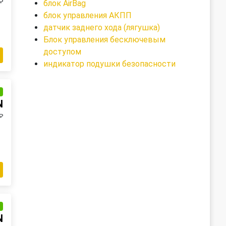
₽
блок AirBag
блок управления АКПП
датчик заднего хода (лягушка)
Блок управления бесключевым
доступом
индикатор подушки безопасности
и
N
₽
и
N