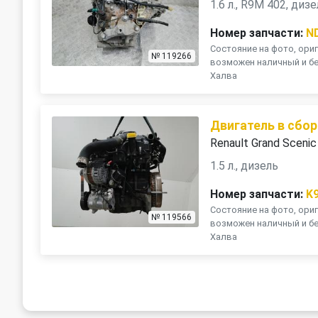
1.6 л., R9M 402, ди
Номер запчасти:
N
Состояние на фото, ориг
№ 119266
возможен наличный и бе
Халва
Двигатель в сбор
Renault Grand Scenic
1.5 л., дизель
Номер запчасти:
K
Состояние на фото, ориг
№ 119566
возможен наличный и бе
Халва