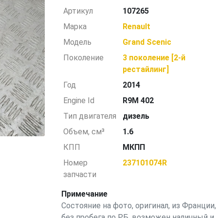
Артикул
107265
Марка
Renault
Модель
Grand Scenic
Поколение
3 поколение [2-й
рестайлинг]
Год
2014
Engine Id
R9M 402
Тип двигателя
дизель
Объем, см³
1.6
КПП
МКПП
Номер
237101074R
запчасти
Примечание
Состояние на фото, оригинал, из Франции,
без пробега по РБ, возможен наличный и