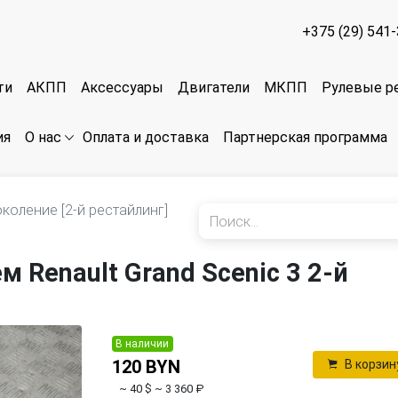
+375 (29) 541
ти
АКПП
Аксессуары
Двигатели
МКПП
Рулевые р
ия
Оплата и доставка
Партнерская программа
О нас
околение [2-й рестайлинг]
 Renault Grand Scenic 3 2-й
В наличии
120 BYN
В корзин
~ 40 $
~ 3 360 ₽