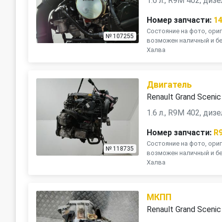
1.6 л., R9M 402, ди
Номер запчасти:
1
Состояние на фото, ориг
№ 107255
возможен наличный и бе
Халва
Двигатель
Renault Grand Scenic
1.6 л., R9M 402, ди
Номер запчасти:
R
Состояние на фото, ориг
№ 118735
возможен наличный и бе
Халва
МКПП
Renault Grand Scenic