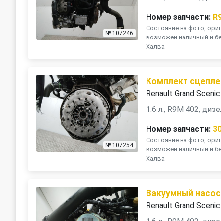
Номер запчасти:
R
Состояние на фото, ориг
№ 107246
возможен наличный и бе
Халва
Комплект сцеплен
Renault Grand Scenic
1.6 л., R9M 402, ди
Номер запчасти:
3
Состояние на фото, ориг
№ 107254
возможен наличный и бе
Халва
Вакуумный насос
Renault Grand Scenic