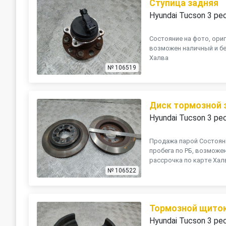
Ступица задняя
Hyundai Tucson 3 ре
Состояние на фото, ориг
возможен наличный и бе
Халва
№ 106519
Диск тормозной 
Hyundai Tucson 3 ре
Продажа парой Состояни
пробега по РБ, возможе
рассрочка по карте Хал
№ 106522
Тормозной щиток
Hyundai Tucson 3 ре