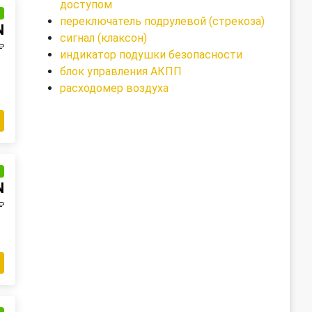
доступом
и
переключатель подрулевой (стрекоза)
N
сигнал (клаксон)
₽
индикатор подушки безопасности
блок управления АКПП
расходомер воздуха
и
N
₽