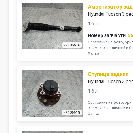
Амортизатор зад
Hyundai Tucson 3 ре
1.6 л.
Номер запчасти:
5
Состояние на фото, ориг
№ 106516
возможен наличный и бе
Халва
Ступица задняя
Hyundai Tucson 3 ре
1.6 л.
Состояние на фото, ориг
возможен наличный и бе
№ 106518
Халва