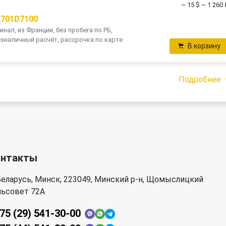
~ 15 $
~ 1 260 
2701D7100
инал, из Франции, без пробега по РБ,
зналичный расчёт, рассрочка по карте
В корзину
Подробнее
онтакты
еларусь, Минск, 223049, Минский р-н, Щомыслицкий
льсовет 72А
75 (29) 541-30-00