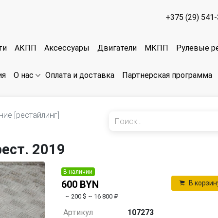
+375 (29) 541
ти
АКПП
Аксессуары
Двигатели
МКПП
Рулевые р
ия
Оплата и доставка
Партнерская программа
О нас
ние [рестайлинг]
рест. 2019
В наличии
600 BYN
В корзин
~ 200 $
~ 16 800 ₽
Артикул
107273