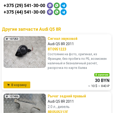
+375 (29) 541-30-00
+375 (44) 541-30-00
Другие запчасти Audi Q5 8R
Сигнал звуковой
№ 107253
Audi Q5 8R 2011
8T0951223
Состояние на фото, оригинал, из
Франции, без пробега по РБ, возможен
наличный и безналичный расчёт,
рассрочка по карте Халва
В наличии
30 BYN
В корзину
~ 10 $
~ 840 ₽
Рычаг задний правый
№ 107486
Audi Q5 8R 2011
2.0 л., дизель
8R0505312F