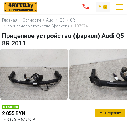
0
Главная
Запчасти
Audi
Q5
8R
прицепное устройство (фаркоп)
107274
Прицепное устройство (фаркоп) Audi Q5
8R 2011
В наличии
2 055 BYN
В корзину
~ 685 $
~ 57 540 ₽