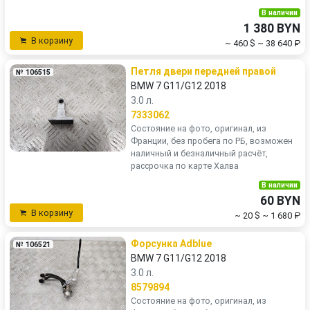
В наличии
1 380 BYN
В корзину
~ 460 $
~ 38 640 ₽
Петля двери передней правой
№ 106515
BMW 7 G11/G12 2018
3.0 л.
7333062
Состояние на фото, оригинал, из
Франции, без пробега по РБ, возможен
наличный и безналичный расчёт,
рассрочка по карте Халва
В наличии
60 BYN
В корзину
~ 20 $
~ 1 680 ₽
Форсунка Adblue
№ 106521
BMW 7 G11/G12 2018
3.0 л.
8579894
Состояние на фото, оригинал, из