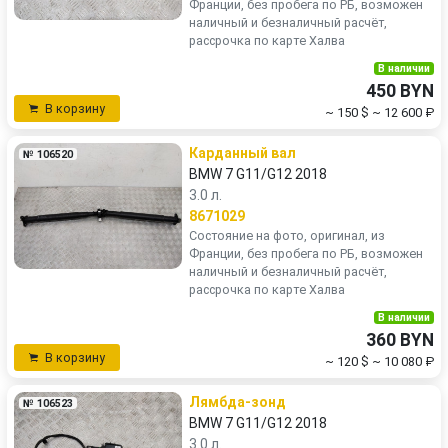
Франции, без пробега по РБ, возможен
наличный и безналичный расчёт,
рассрочка по карте Халва
В наличии
450 BYN
В корзину
~ 150 $
~ 12 600 ₽
Карданный вал
№ 106520
BMW 7 G11/G12 2018
3.0 л.
8671029
Состояние на фото, оригинал, из
Франции, без пробега по РБ, возможен
наличный и безналичный расчёт,
рассрочка по карте Халва
В наличии
360 BYN
В корзину
~ 120 $
~ 10 080 ₽
Лямбда-зонд
№ 106523
BMW 7 G11/G12 2018
3.0 л.