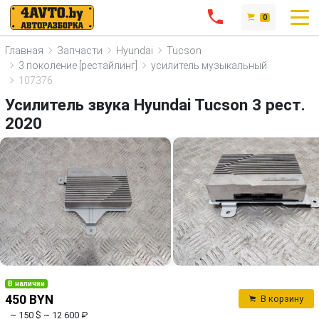
0
Главная
Запчасти
Hyundai
Tucson
3 поколение [рестайлинг]
усилитель музыкальный
107376
Усилитель звука Hyundai Tucson 3 рест.
2020
В наличии
450 BYN
В корзину
~ 150 $
~ 12 600 ₽