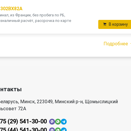
4302BX82A
инал, из Франции, без пробега по РБ,
зналичный расчёт, рассрочка по карте
В корзину
Подробнее
онтакты
еларусь, Минск, 223049, Минский р-н, Щомыслицкий
льсовет 72А
75 (29) 541-30-00
75 (44) 541-30-00