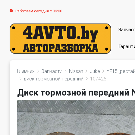
Работаем сегодня с 09:00
Запчас
Гарант
Главная
Запчасти
Nissan
Juke
YF15 [рестай
диск тормозной передний
107425
Диск тормозной передний N