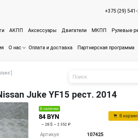
+375 (29) 541
ти
АКПП
Аксессуары
Двигатели
МКПП
Рулевые р
ия
Оплата и доставка
Партнерская программа
О нас
линг]
issan Juke YF15 рест. 2014
В наличии
84 BYN
В корзин
~ 28 $
~ 2 352 ₽
Артикул
107425