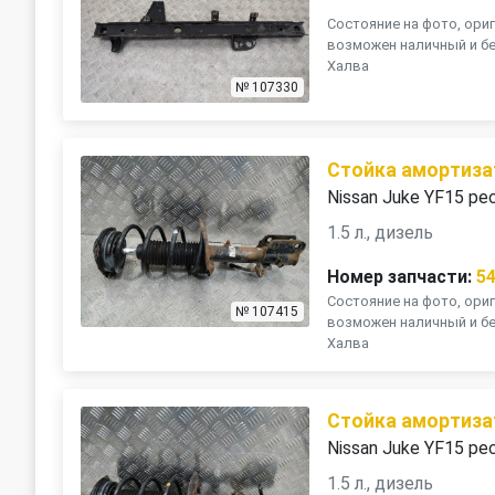
Состояние на фото, ориг
возможен наличный и бе
Халва
№ 107330
Стойка амортиза
Nissan Juke YF15 ре
1.5 л., дизель
Номер запчасти:
5
Состояние на фото, ориг
№ 107415
возможен наличный и бе
Халва
Стойка амортиза
Nissan Juke YF15 ре
1.5 л., дизель