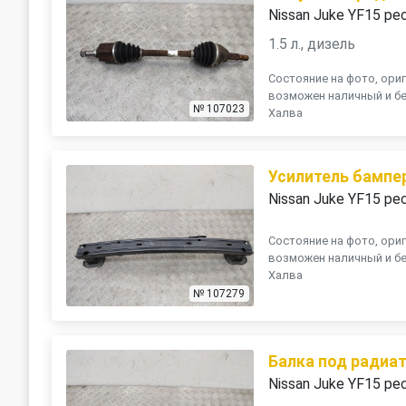
Nissan Juke YF15 ре
1.5 л., дизель
Состояние на фото, ориг
возможен наличный и бе
№ 107023
Халва
Усилитель бампе
Nissan Juke YF15 ре
Состояние на фото, ориг
возможен наличный и бе
Халва
№ 107279
Балка под радиа
Nissan Juke YF15 ре