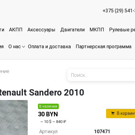
+375 (29) 541
ти
АКПП
Аксессуары
Двигатели
МКПП
Рулевые р
ия
Оплата и доставка
Партнерская программа
О нас
ение
enault Sandero 2010
В наличии
30 BYN
В корзин
~ 10 $
~ 840 ₽
Артикул
107471