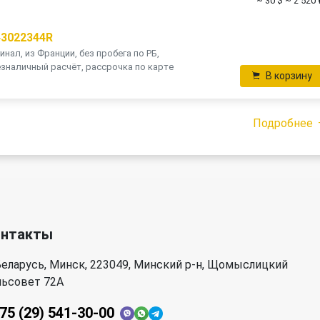
~ 30 $
~ 2 520 
43022344R
инал, из Франции, без пробега по РБ,
зналичный расчёт, рассрочка по карте
В корзину
Подробнее
онтакты
еларусь, Минск, 223049, Минский р-н, Щомыслицкий
льсовет 72А
75 (29) 541-30-00