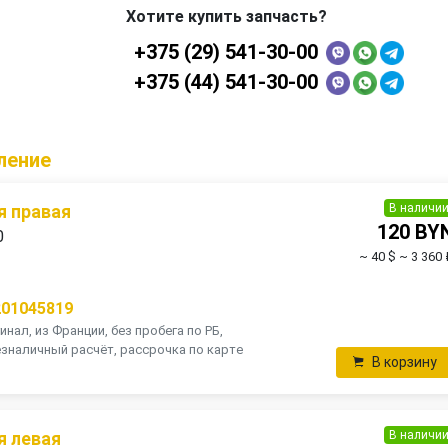
Хотите купить запчасть?
+375 (29) 541-30-00
+375 (44) 541-30-00
ление
В наличи
я правая
120 BY
0
~ 40 $
~ 3 360 
201045819
инал, из Франции, без пробега по РБ,
зналичный расчёт, рассрочка по карте
В корзину
В наличи
я левая