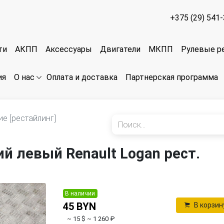
+375 (29) 541
ти
АКПП
Аксессуары
Двигатели
МКПП
Рулевые р
ия
Оплата и доставка
Партнерская программа
О нас
ие [рестайлинг]
й левый Renault Logan рест.
В наличии
45 BYN
В корзин
~ 15 $
~ 1 260 ₽