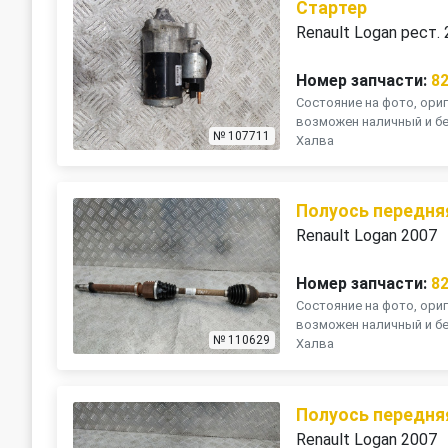
Стартер
Renault Logan рест.
Номер запчасти:
8
Состояние на фото, ориг
возможен наличный и бе
№ 107711
Халва
Полуось передня
Renault Logan 2007
Номер запчасти:
8
Состояние на фото, ориг
возможен наличный и бе
№ 110629
Халва
Полуось передня
Renault Logan 2007