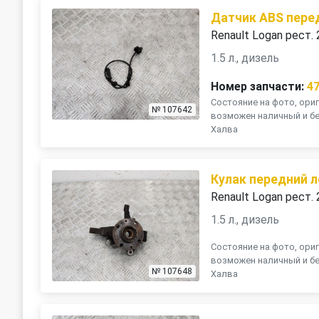
Датчик ABS пере
Renault Logan рест.
1.5 л., дизель
Номер запчасти:
4
Состояние на фото, ориг
№ 107642
возможен наличный и бе
Халва
Кулак передний 
Renault Logan рест.
1.5 л., дизель
Состояние на фото, ориг
возможен наличный и бе
№ 107648
Халва