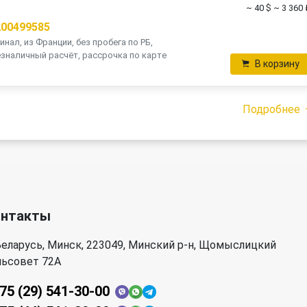
~ 40 $
~ 3 360 
200499585
инал, из Франции, без пробега по РБ,
зналичный расчёт, рассрочка по карте
В корзину
Подробнее
онтакты
еларусь, Минск, 223049, Минский р-н, Щомыслицкий
льсовет 72А
75 (29) 541-30-00