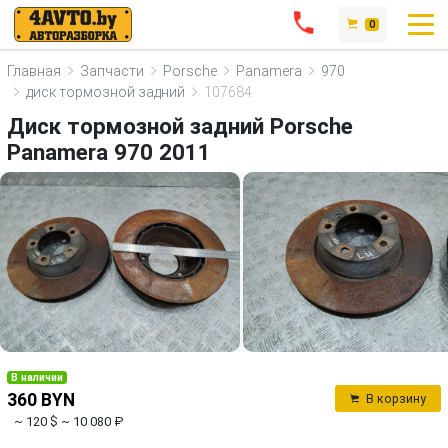
0
Главная
Запчасти
Porsche
Panamera
970
диск тормозной задний
107684
Диск тормозной задний Porsche
Panamera 970 2011
В наличии
360 BYN
В корзину
~ 120 $
~ 10 080 ₽