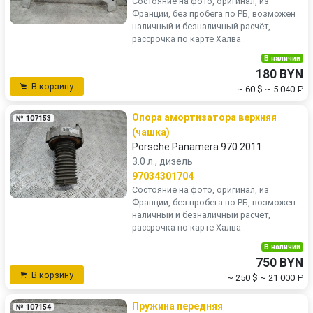
Состояние на фото, оригинал, из
Франции, без пробега по РБ, возможен
наличный и безналичный расчёт,
рассрочка по карте Халва
В наличии
180 BYN
В корзину
~ 60 $
~ 5 040 ₽
Опора амортизатора верхняя
№ 107153
(чашка)
Porsche Panamera 970 2011
3.0 л., дизель
97034301704
Состояние на фото, оригинал, из
Франции, без пробега по РБ, возможен
наличный и безналичный расчёт,
рассрочка по карте Халва
В наличии
750 BYN
В корзину
~ 250 $
~ 21 000 ₽
Пружина передняя
№ 107154