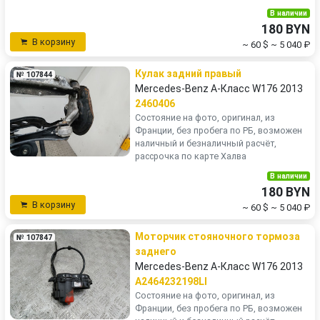
В наличии
180 BYN
В корзину
~ 60 $
~ 5 040 ₽
Кулак задний правый
№ 107844
Mercedes-Benz A-Класс W176 2013
2460406
Состояние на фото, оригинал, из
Франции, без пробега по РБ, возможен
наличный и безналичный расчёт,
рассрочка по карте Халва
В наличии
180 BYN
В корзину
~ 60 $
~ 5 040 ₽
Моторчик стояночного тормоза
№ 107847
заднего
Mercedes-Benz A-Класс W176 2013
A2464232198LI
Состояние на фото, оригинал, из
Франции, без пробега по РБ, возможен