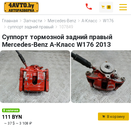
0
Главная
Запчасти
Mercedes-Benz
A-Класс
W176
суппорт задний правый
107849
Суппорт тормозной задний правый
Mercedes-Benz A-Класс W176 2013
В наличии
111 BYN
В корзину
~ 37 $
~ 3 108 ₽