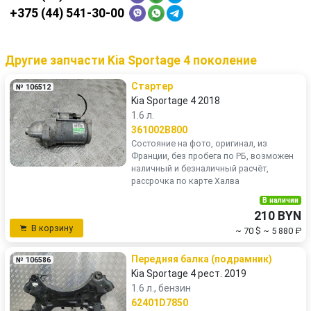
+375 (44) 541-30-00
Другие запчасти Kia Sportage 4 поколение
Стартер
№ 106512
Kia Sportage 4 2018
1.6 л.
361002B800
Состояние на фото, оригинал, из
Франции, без пробега по РБ, возможен
наличный и безналичный расчёт,
рассрочка по карте Халва
В наличии
210 BYN
В корзину
~ 70 $
~ 5 880 ₽
Передняя балка (подрамник)
№ 106586
Kia Sportage 4 рест. 2019
1.6 л., бензин
62401D7850