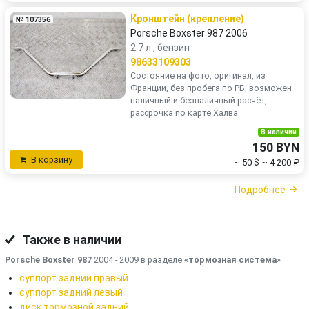
Кронштейн (крепление)
№ 107356
Porsche Boxster 987 2006
2.7 л., бензин
98633109303
Состояние на фото, оригинал, из
Франции, без пробега по РБ, возможен
наличный и безналичный расчёт,
рассрочка по карте Халва
В наличии
150 BYN
В корзину
~ 50 $
~ 4 200 ₽
Подробнее
Также в наличии
Porsche Boxster 987
2004 - 2009 в разделе
«тормозная система
»
суппорт задний правый
суппорт задний левый
диск тормозной задний