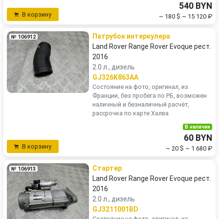
540 BYN
В корзину
~ 180 $
~ 15 120 ₽
Патрубок интеркулера
№ 106912
Land Rover Range Rover Evoque рест.
2016
2.0 л., дизель
GJ326K863AA
Состояние на фото, оригинал, из
Франции, без пробега по РБ, возможен
наличный и безналичный расчёт,
рассрочка по карте Халва
В наличии
60 BYN
В корзину
~ 20 $
~ 1 680 ₽
Стартер
№ 106913
Land Rover Range Rover Evoque рест.
2016
2.0 л., дизель
GJ3211001BD
Состояние на фото, оригинал, из