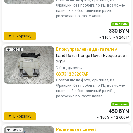
Франции, без пробега по РБ, возможен
наличный и безналичный расчёт,
рассрочка по карте Халва
В наличии
330 BYN
В корзину
~ 110 $
~ 9 240 ₽
Блок управления двигателем
№ 106915
Land Rover Range Rover Evoque рест.
2016
2.0 л., дизель
GX7312C520FAF
Состояние на фото, оригинал, из
Франции, без пробега по РБ, возможен
наличный и безналичный расчёт,
рассрочка по карте Халва
В наличии
450 BYN
В корзину
~ 150 $
~ 12 600 ₽
Реле накала свечей
№ 106917