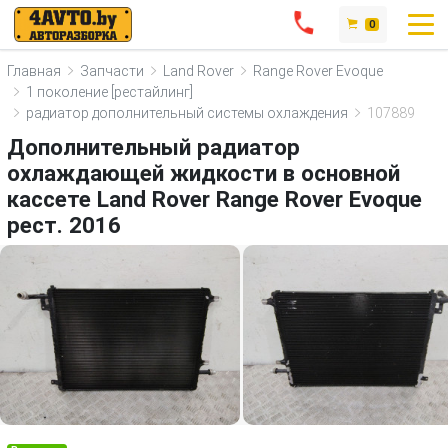
0
Главная
Запчасти
Land Rover
Range Rover Evoque
1 поколение [рестайлинг]
радиатор дополнительный системы охлаждения
107889
Дополнительный радиатор
охлаждающей жидкости в основной
кассете Land Rover Range Rover Evoque
рест. 2016