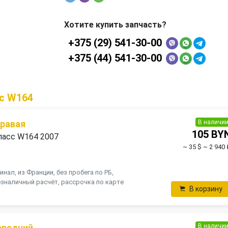
Хотите купить запчасть?
+375 (29) 541-30-00
+375 (44) 541-30-00
с W164
В наличи
правая
105 BY
ласс W164 2007
~ 35 $
~ 2 940 
инал, из Франции, без пробега по РБ,
зналичный расчёт, рассрочка по карте
В корзину
В наличи
ередний