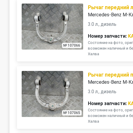
Рычаг передний 
Mercedes-Benz M-К
3.0 л., дизель
Номер запчасти:
K
Состояние на фото, ориг
№ 107066
возможен наличный и бе
Халва
Рычаг передний 
Mercedes-Benz M-К
3.0 л., дизель
Номер запчасти:
K
Состояние на фото, ориг
№ 107065
возможен наличный и бе
Халва