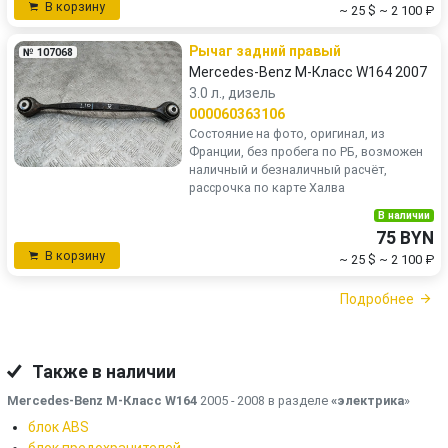
В корзину
~ 25 $
~ 2 100 ₽
Рычаг задний правый
№ 107068
Mercedes-Benz M-Класс W164 2007
3.0 л., дизель
000060363106
Состояние на фото, оригинал, из
Франции, без пробега по РБ, возможен
наличный и безналичный расчёт,
рассрочка по карте Халва
В наличии
75 BYN
В корзину
~ 25 $
~ 2 100 ₽
Подробнее
Также в наличии
Mercedes-Benz M-Класс W164
2005 - 2008 в разделе
«электрика
»
блок ABS
блок предохранителей