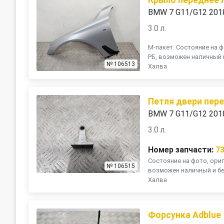
BMW 7 G11/G12 201
3.0 л.
М-пакет. Состояние на ф
РБ, возможен наличный 
№ 106513
Халва
Петля двери пер
BMW 7 G11/G12 201
3.0 л.
Номер запчасти:
7
Состояние на фото, ориг
№ 106515
возможен наличный и бе
Халва
Форсунка Adblue