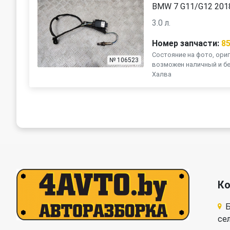
BMW 7 G11/G12 201
3.0 л.
Номер запчасти:
8
Состояние на фото, ориг
№ 106523
возможен наличный и бе
Халва
К
Б
се