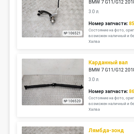
BMW 7 G11/G12 201
3.0 л.
Номер запчасти:
8
Состояние на фото, ориг
№ 106521
возможен наличный и бе
Халва
Карданный вал
BMW 7 G11/G12 201
3.0 л.
Номер запчасти:
8
Состояние на фото, ориг
№ 106520
возможен наличный и бе
Халва
Лямбда-зонд