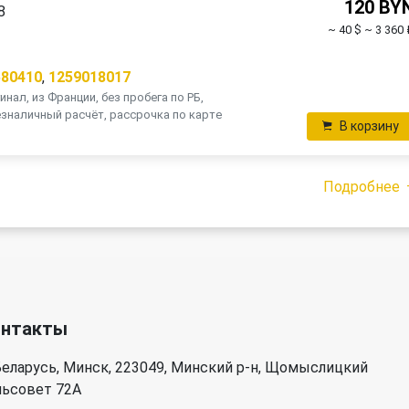
120 BY
8
~ 40 $
~ 3 360 
580410
,
1259018017
инал, из Франции, без пробега по РБ,
зналичный расчёт, рассрочка по карте
В корзину
Подробнее
онтакты
еларусь, Минск, 223049, Минский р-н, Щомыслицкий
льсовет 72А