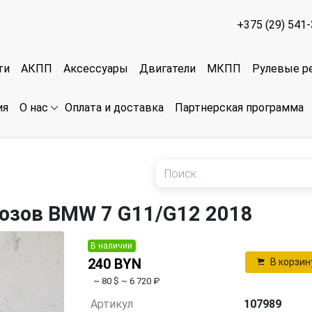
+375 (29) 541
ти
АКПП
Аксессуары
Двигатели
МКПП
Рулевые р
ия
Оплата и доставка
Партнерская программа
О нас
озов BMW 7 G11/G12 2018
В наличии
240 BYN
В корзин
~ 80 $
~ 6 720 ₽
Артикул
107989