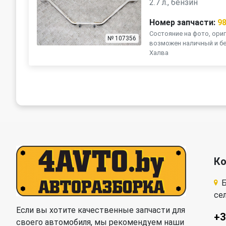
2.7 л., бензин
Номер запчасти:
9
Состояние на фото, ориг
№ 107356
возможен наличный и бе
Халва
К
Б
се
Если вы хотите качественные запчасти для
+3
своего автомобиля, мы рекомендуем наши