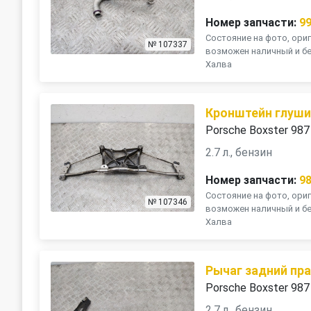
Номер запчасти:
9
Состояние на фото, ориг
№ 107337
возможен наличный и бе
Халва
Кронштейн глуши
Porsche Boxster 987
2.7 л., бензин
Номер запчасти:
9
Состояние на фото, ориг
№ 107346
возможен наличный и бе
Халва
Рычаг задний пр
Porsche Boxster 987
2.7 л., бензин