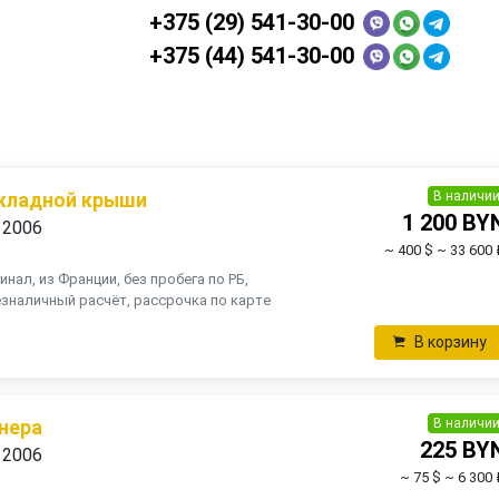
+375 (29) 541-30-00
+375 (44) 541-30-00
В наличи
складной крыши
1 200 BY
 2006
~ 400 $
~ 33 600 
инал, из Франции, без пробега по РБ,
зналичный расчёт, рассрочка по карте
В корзину
В наличи
нера
225 BY
 2006
~ 75 $
~ 6 300 