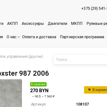
+375 (29) 541
ти
АКПП
Аксессуары
Двигатели
МКПП
Рулевые р
ия
Оплата и доставка
Партнерская программа
О нас
лок управления (другие)
xster 987 2006
В наличии
270 BYN
В корзин
~ 90 $
~ 7 560 ₽
Артикул
108107