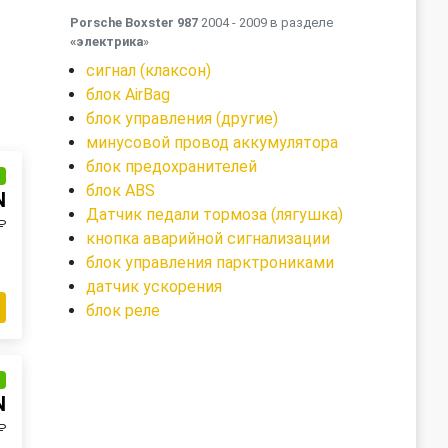
Porsche Boxster 987
2004 - 2009 в разделе
«электрика
»
сигнал (клаксон)
блок AirBag
блок управления (другие)
минусовой провод аккумулятора
блок предохранителей
и
блок ABS
N
Датчик педали тормоза (лягушка)
₽
кнопка аварийной сигнализации
блок управления парктрониками
датчик ускорения
блок реле
и
N
₽