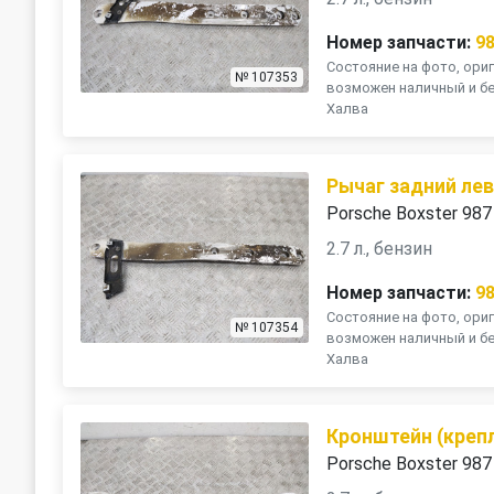
Номер запчасти:
9
Состояние на фото, ориг
№ 107353
возможен наличный и бе
Халва
Рычаг задний ле
Porsche Boxster 987
2.7 л., бензин
Номер запчасти:
9
Состояние на фото, ориг
№ 107354
возможен наличный и бе
Халва
Кронштейн (креп
Porsche Boxster 987