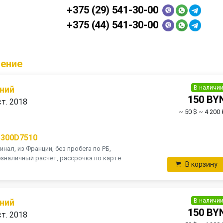
+375 (29) 541-30-00
+375 (44) 541-30-00
ление
В наличи
ний
150 BY
ст. 2018
~ 50 $
~ 4 200 
5300D7510
инал, из Франции, без пробега по РБ,
зналичный расчёт, рассрочка по карте
В корзину
В наличи
ний
150 BY
ст. 2018