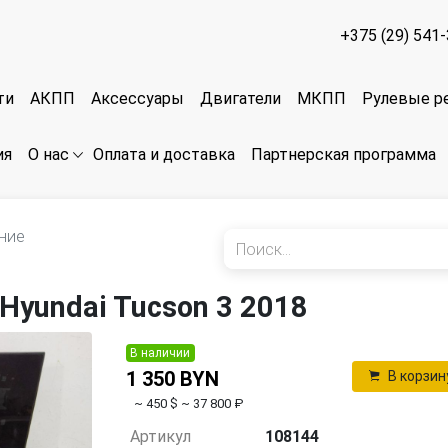
+375 (29) 541
ти
АКПП
Аксессуары
Двигатели
МКПП
Рулевые р
ия
Оплата и доставка
Партнерская программа
О нас
ние
yundai Tucson 3 2018
В наличии
1 350 BYN
В корзин
~ 450 $
~ 37 800 ₽
Артикул
108144