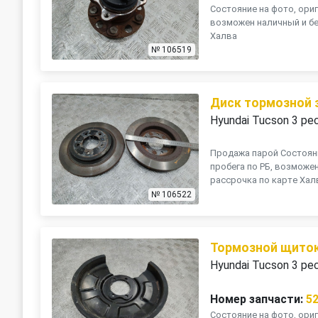
Состояние на фото, ориг
возможен наличный и бе
Халва
№ 106519
Диск тормозной 
Hyundai Tucson 3 ре
Продажа парой Состояни
пробега по РБ, возможе
рассрочка по карте Хал
№ 106522
Тормозной щиток
Hyundai Tucson 3 ре
Номер запчасти:
5
Состояние на фото, ориг