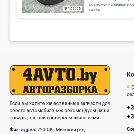
возможен наличный и бе
№ 106526
Халва
К
Б
се
Если вы хотите качественные запчасти для
+3
своего автомобиля, мы рекомендуем наши
+3
товары, т.к. они проверены лично нами
Со
Физ. адрес:
223049, Минский р-н,