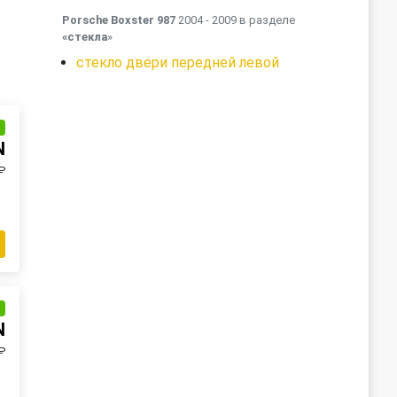
Porsche Boxster 987
2004 - 2009 в разделе
«стекла
»
стекло двери передней левой
и
N
₽
и
N
₽