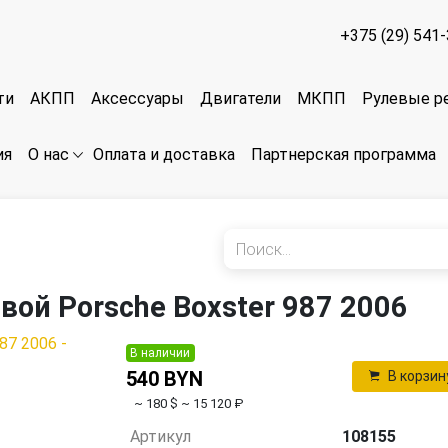
+375 (29) 541
ти
АКПП
Аксессуары
Двигатели
МКПП
Рулевые р
ия
Оплата и доставка
Партнерская программа
О нас
вой Porsche Boxster 987 2006
В наличии
540 BYN
В корзин
~ 180 $
~ 15 120 ₽
Артикул
108155