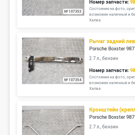
Номер запчасти:
9
Состояние на фото, ориг
№ 107353
возможен наличный и бе
Халва
Рычаг задний ле
Porsche Boxster 987
2.7 л., бензин
Номер запчасти:
9
Состояние на фото, ориг
№ 107354
возможен наличный и бе
Халва
Кронштейн (креп
Porsche Boxster 987
2.7 л., бензин