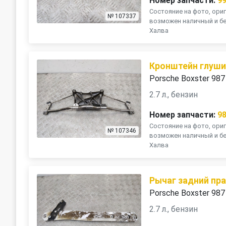
Номер запчасти:
9
Состояние на фото, ориг
№ 107337
возможен наличный и бе
Халва
Кронштейн глуши
Porsche Boxster 987
2.7 л., бензин
Номер запчасти:
9
Состояние на фото, ориг
№ 107346
возможен наличный и бе
Халва
Рычаг задний пр
Porsche Boxster 987
2.7 л., бензин