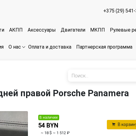
+375 (29) 541
ти
АКПП
Аксессуары
Двигатели
МКПП
Рулевые р
ия
Оплата и доставка
Партнерская программа
О нас
дней правой Porsche Panamera
В наличии
54 BYN
В корзин
~ 18 $
~ 1 512 ₽