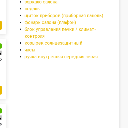
зеркало салона
педаль
щиток приборов (приборная панель)
фонарь салона (плафон)
блок управления печки / климат-
контроля
козырек солнцезащитный
и
часы
N
ручка внутренняя передняя левая
₽
и
N
₽