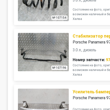
3.0 л., дизель
Состояние на фото, ориг
возможен наличный и бе
№ 107154
Халва
Стабилизатор пе
Porsche Panamera 9
3.0 л., дизель
Номер запчасти:
9
Состояние на фото, ориг
№ 107196
возможен наличный и бе
Халва
Усилитель бампе
Porsche Panamera 9
Состояние на фото, ориг