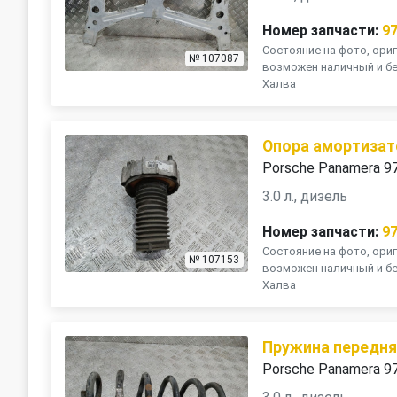
Номер запчасти:
9
Состояние на фото, ориг
№ 107087
возможен наличный и бе
Халва
Опора амортизат
Porsche Panamera 9
3.0 л., дизель
Номер запчасти:
9
Состояние на фото, ориг
№ 107153
возможен наличный и бе
Халва
Пружина передн
Porsche Panamera 9