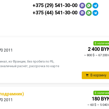
+375 (29) 541-30-00
+375 (44) 541-30-00
В наличи
2 400 BY
70 2011
~ 800 $
~ 67 200 
инал, из Франции, без пробега по РБ,
зналичный расчёт, рассрочка по карте
В корзину
В наличи
(подрамник)
180 BY
70 2011
~ 60 $
~ 5 040 