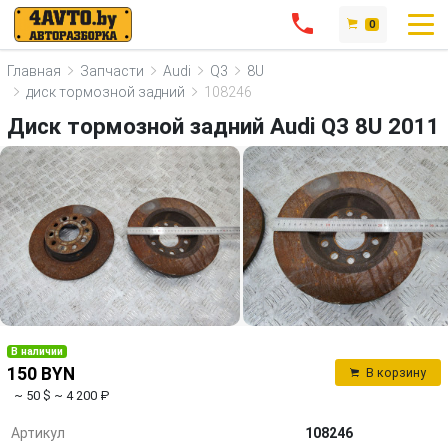
0
Главная
Запчасти
Audi
Q3
8U
диск тормозной задний
108246
Диск тормозной задний Audi Q3 8U 2011
В наличии
150 BYN
В корзину
~ 50 $
~ 4 200 ₽
Артикул
108246