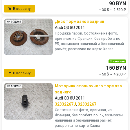
90 BYN
В корзину
~ 30 $
~ 2 520 ₽
Диск тормозной задний
№ 108246
Audi Q3 8U 2011
Продажа парой. Состояние на фото,
оригинал, из Франции, без пробега по
РБ, возможен наличный и безналичный
расчёт, рассрочка по карте Халва
В наличии
150 BYN
В корзину
~ 50 $
~ 4 200 ₽
Моторчик стояночного тормоза
№ 108250
заднего
Audi Q3 8U 2011
32332267J
,
32332267
Состояние на фото, оригинал, из
Франции, без пробега по РБ, возможен
наличный и безналичный расчёт,
рассрочка по карте Халва