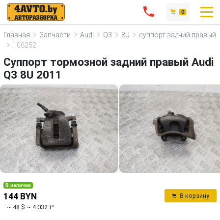
0
Главная
Запчасти
Audi
Q3
8U
суппорт задний правый
108252
Суппорт тормозной задний правый Audi
Q3 8U 2011
В наличии
144 BYN
В корзину
~ 48 $
~ 4 032 ₽