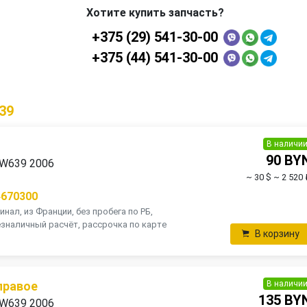
Хотите купить запчасть?
+375 (29) 541-30-00
+375 (44) 541-30-00
39
В наличи
90 BY
 W639 2006
~ 30 $
~ 2 520 
4670300
инал, из Франции, без пробега по РБ,
зналичный расчёт, рассрочка по карте
В корзину
В наличи
правое
135 BY
 W639 2006