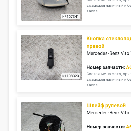
возможен наличный и бе
Халва
№ 107341
Кнопка стеклопо
правой
Mercedes-Benz Vito
Номер запчасти:
A
Состояние на фото, ориг
№ 108323
возможен наличный и бе
Халва
Шлейф рулевой
Mercedes-Benz Vito
Номер запчасти:
A