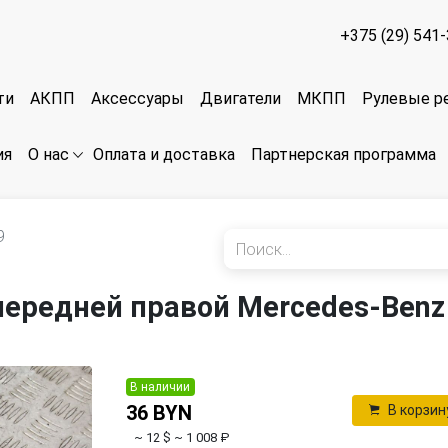
+375 (29) 541
ти
АКПП
Аксессуары
Двигатели
МКПП
Рулевые р
ия
Оплата и доставка
Партнерская программа
О нас
9
передней правой Mercedes-Benz
В наличии
36 BYN
В корзин
~ 12 $
~ 1 008 ₽