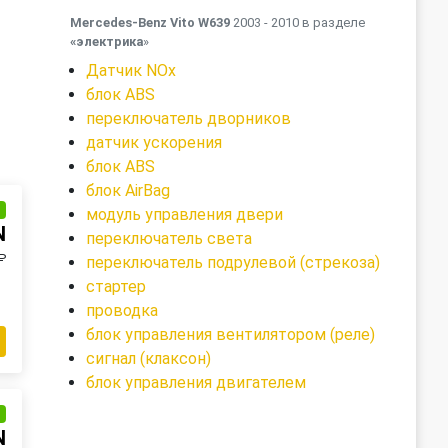
Mercedes-Benz Vito W639
2003 - 2010 в разделе
«электрика
»
Датчик NOx
блок ABS
переключатель дворников
датчик ускорения
блок ABS
блок AirBag
и
модуль управления двери
N
переключатель света
₽
переключатель подрулевой (стрекоза)
стартер
проводка
блок управления вентилятором (реле)
сигнал (клаксон)
блок управления двигателем
и
N