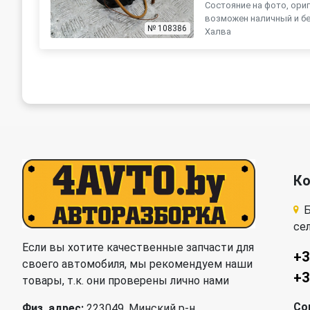
Состояние на фото, ориг
возможен наличный и бе
№ 108386
Халва
К
Б
се
Если вы хотите качественные запчасти для
+3
своего автомобиля, мы рекомендуем наши
+3
товары, т.к. они проверены лично нами
Со
Физ. адрес:
223049, Минский р-н,