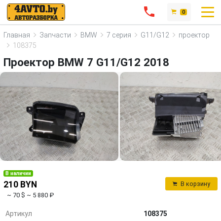
0
Главная
Запчасти
BMW
7 серия
G11/G12
проектор
108375
Проектор BMW 7 G11/G12 2018
В наличии
210 BYN
В корзину
~ 70 $
~ 5 880 ₽
Артикул
108375