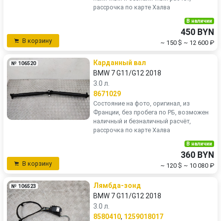
рассрочка по карте Халва
В наличии
450 BYN
В корзину
~ 150 $
~ 12 600 ₽
Карданный вал
№ 106520
BMW 7 G11/G12 2018
3.0 л.
8671029
Состояние на фото, оригинал, из
Франции, без пробега по РБ, возможен
наличный и безналичный расчёт,
рассрочка по карте Халва
В наличии
360 BYN
В корзину
~ 120 $
~ 10 080 ₽
Лямбда-зонд
№ 106523
BMW 7 G11/G12 2018
3.0 л.
8580410
,
1259018017