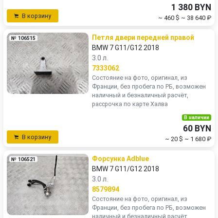
1 380 BYN
В корзину
~ 460 $
~ 38 640 ₽
Петля двери передней правой
№ 106515
BMW 7 G11/G12 2018
3.0 л.
7333062
Состояние на фото, оригинал, из
Франции, без пробега по РБ, возможен
наличный и безналичный расчёт,
рассрочка по карте Халва
В наличии
60 BYN
В корзину
~ 20 $
~ 1 680 ₽
Форсунка Adblue
№ 106521
BMW 7 G11/G12 2018
3.0 л.
8579894
Состояние на фото, оригинал, из
Франции, без пробега по РБ, возможен
наличный и безналичный расчёт,