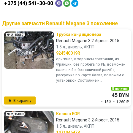
+375 (44) 541-30-00
Другие запчасти Renault Megane 3 поколение
Трубка кондиционера
№ 2_15087
Renault Megane 3 2-й рест. 2015
1.5 л., дизель, АКПП
924540019R
оригинал, в хорошем состоянии, из
Франции, без пробега по РБ, возможен
наличный и безналичный расчёт,
рассрочка по карте Халва, поможем с
установкой Состояние н...
В наличии
45 BYN
В корзину
~ 15 $
~ 1 260 ₽
Клапан EGR
№ 2_15089
Renault Megane 3 2-й рест. 2015
1.5 л., дизель, АКПП
147104647R