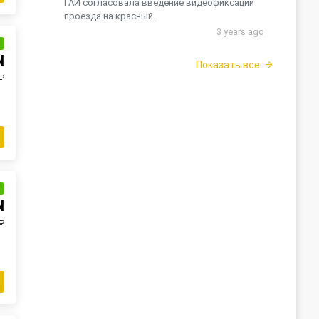
ГАИ согласовала введение видеофиксации
проезда на красный.
3 years ago
и
N
Показать все
₽
и
N
₽