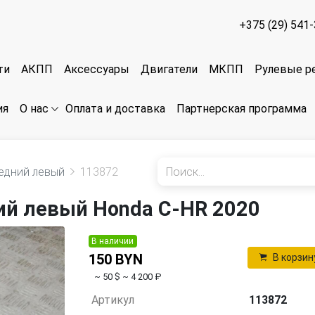
+375 (29) 541
ти
АКПП
Аксессуары
Двигатели
МКПП
Рулевые р
ия
Оплата и доставка
Партнерская программа
О нас
едний левый
113872
ий левый Honda C-HR 2020
В наличии
150 BYN
В корзин
~ 50 $
~ 4 200 ₽
Артикул
113872