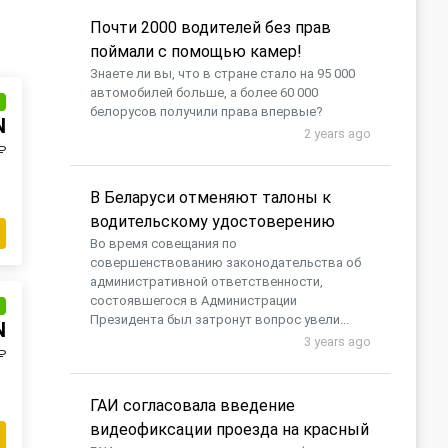
Почти 2000 водителей без прав
поймали с помощью камер!
Знаете ли вы, что в стране стало на 95 000
автомобилей больше, а более 60 000
и
белорусов получили права впервые?
N
2 years ago
₽
В Беларуси отменяют талоны к
водительскому удостоверению
Во время совещания по
совершенствованию законодательства об
административной ответственности,
состоявшегося в Администрации
и
Президента был затронут вопрос увели...
N
3 years ago
₽
ГАИ согласовала введение
видеофиксации проезда на красный