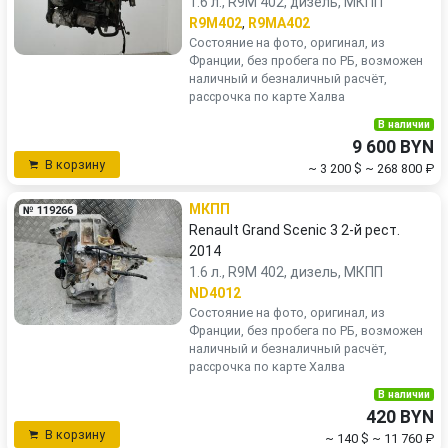
1.6 л., R9M 402, дизель, МКПП
R9M402
,
R9MA402
Состояние на фото, оригинал, из
Франции, без пробега по РБ, возможен
наличный и безналичный расчёт,
рассрочка по карте Халва
В наличии
9 600 BYN
В корзину
~ 3 200 $
~ 268 800 ₽
МКПП
№ 119266
Renault Grand Scenic 3 2-й рест.
2014
1.6 л., R9M 402, дизель, МКПП
ND4012
Состояние на фото, оригинал, из
Франции, без пробега по РБ, возможен
наличный и безналичный расчёт,
рассрочка по карте Халва
В наличии
420 BYN
В корзину
~ 140 $
~ 11 760 ₽