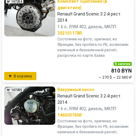
Комплект сцепления (в
№ 107254
двигателе)
Renault Grand Scenic 3 2-й рест.
2014
1.6 л., R9M 402, дизель, МКПП
302101178R
Состояние на фото, оригинал, из
Франции, без пробега по РБ, возможен
наличный и безналичный расчёт,
рассрочка по карте Халва
В наличии
810 BYN
В корзину
~ 270 $
~ 22 680 ₽
Вакуумный насос
№ 107255
Renault Grand Scenic 3 2-й рест.
2014
1.6 л., R9M 402, дизель, МКПП
146503760R
Состояние на фото, оригинал, из
Франции, без пробега по РБ, возможен
наличный и безналичный расчёт,