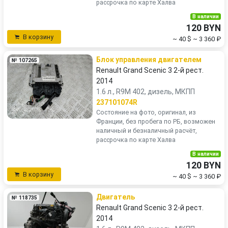
рассрочка по карте Халва
В наличии
120 BYN
В корзину
~ 40 $
~ 3 360 ₽
Блок управления двигателем
№ 107265
Renault Grand Scenic 3 2-й рест.
2014
1.6 л., R9M 402, дизель, МКПП
237101074R
Состояние на фото, оригинал, из
Франции, без пробега по РБ, возможен
наличный и безналичный расчёт,
рассрочка по карте Халва
В наличии
120 BYN
В корзину
~ 40 $
~ 3 360 ₽
Двигатель
№ 118735
Renault Grand Scenic 3 2-й рест.
2014