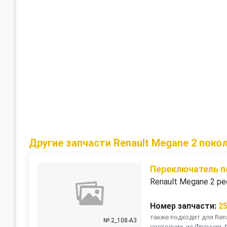
Другие запчасти Renault Megane 2 поко
Переключатель п
Renault Megane 2 ре
Номер запчасти:
2
также подходит для Rena
№ 2_108-A3
состоянии, из Франции, 