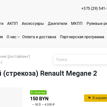
+375 (29) 541
ти
АКПП
Аксессуары
Двигатели
МКПП
Рулевые р
ия
Оплата и доставка
Партнерская программа
О нас
ние [рестайлинг]
A4
(стрекоза) Renault Megane 2
В наличии
150 BYN
В корзин
~ 50 $
~ 4 200 ₽