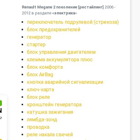
Renault Megane 2 поколение [рестайлинг]
2006 -
2012 в разделе
«электрика
»
переключатель подрулевой (стрекоза)
блок предохранителей
генератор
стартер
блок управления двигателем
клемма аккумулятора плюс
блок комфорта
блок AirBag
кнопка аварийной сигнализации
ключ-карта
блок реле
и
кронштейн генератора
N
катушка зажигания
₽
лямбда-зонд
проводка
реле накала свечей