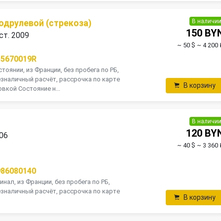
В наличи
одрулевой (стрекоза)
150 BY
ст. 2009
~ 50 $
~ 4 200 
55670019R
тоянии, из Франции, без пробега по РБ,
зналичный расчёт, рассрочка по карте
В корзину
вкой Состояние н...
В наличи
120 BY
006
~ 40 $
~ 3 360 
П
986080140
инал, из Франции, без пробега по РБ,
зналичный расчёт, рассрочка по карте
В корзину