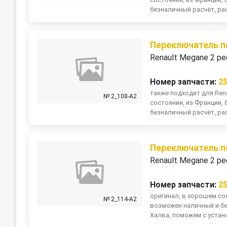
безналичный расчёт, рас
Переключатель п
Renault Megane 2 ре
Номер запчасти:
2
также подходит для Rena
№ 2_108-A2
состоянии, из Франции, 
безналичный расчёт, рас
Переключатель п
Renault Megane 2 ре
Номер запчасти:
2
оригинал, в хорошем сос
№ 2_114-A2
возможен наличный и бе
Халва, поможем с устано