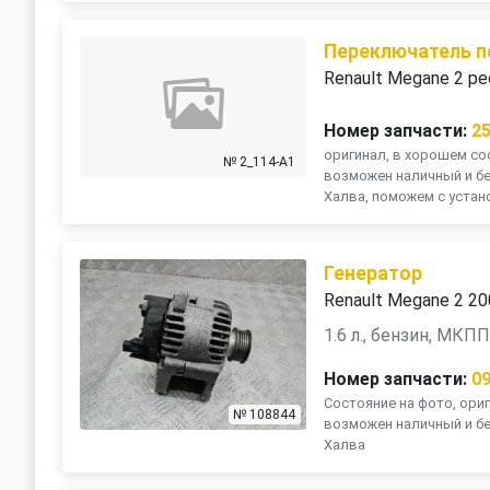
Переключатель п
Renault Megane 2 ре
Номер запчасти:
2
оригинал, в хорошем сос
№ 2_114-A1
возможен наличный и бе
Халва, поможем с устано
Генератор
Renault Megane 2 2
1.6 л., бензин, МКП
Номер запчасти:
0
Состояние на фото, ориг
№ 108844
возможен наличный и бе
Халва