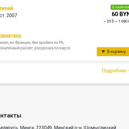
В наличи
телей
60 BY
ст. 2007
~ 20 $
~ 1 680 
П
200481866
инал, из Франции, без пробега по РБ,
зналичный расчёт, рассрочка по карте
В корзину
Подробнее
онтакты
еларусь, Минск, 223049, Минский р-н, Щомыслицкий