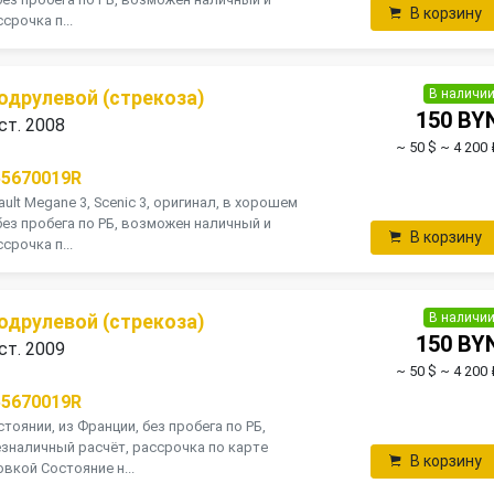
В корзину
срочка п...
В наличи
одрулевой (стрекоза)
150 BY
ст. 2008
~ 50 $
~ 4 200 
55670019R
ult Мegane 3, Scenic 3, оригинал, в хорошем
без пробега по РБ, возможен наличный и
В корзину
срочка п...
В наличи
одрулевой (стрекоза)
150 BY
ст. 2009
~ 50 $
~ 4 200 
55670019R
тоянии, из Франции, без пробега по РБ,
зналичный расчёт, рассрочка по карте
В корзину
вкой Состояние н...