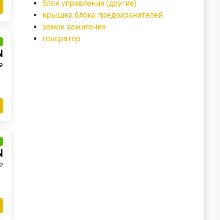
блок управления (другие)
крышка блока предохранителей
замок зажигания
генератор
и
N
₽
и
N
₽