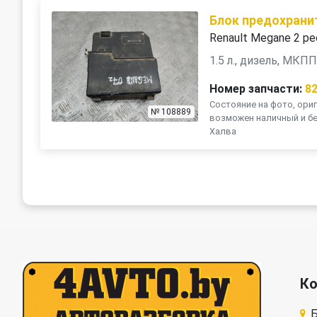
Блок предохрани
Renault Megane 2 ре
1.5 л., дизель, МКП
Номер запчасти:
8
Состояние на фото, ориг
№ 108889
возможен наличный и бе
Халва
К
Б