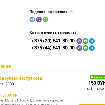
Поделиться запчастью
Хотите купить запчасть?
+375 (29) 541-30-00
+375 (44) 541-30-00
ление
В наличи
одрулевой (стрекоза)
150 BY
ст. 2008
~ 50 $
~ 4 200 
55670019R
ult Мegane 3, Scenic 3, оригинал, в хорошем
без пробега по РБ, возможен наличный и