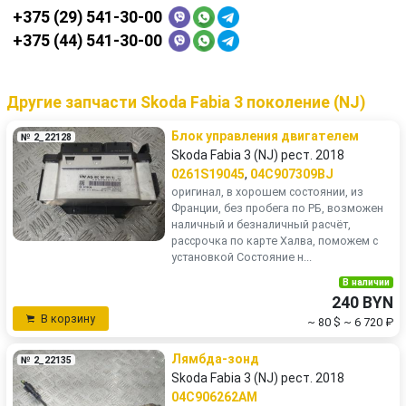
+375 (29) 541-30-00
+375 (44) 541-30-00
Другие запчасти Skoda Fabia 3 поколение (NJ)
Блок управления двигателем
№ 2_22128
Skoda Fabia 3 (NJ) рест. 2018
0261S19045
,
04C907309BJ
оригинал, в хорошем состоянии, из
Франции, без пробега по РБ, возможен
наличный и безналичный расчёт,
рассрочка по карте Халва, поможем с
установкой Состояние н...
В наличии
240 BYN
В корзину
~ 80 $
~ 6 720 ₽
Лямбда-зонд
№ 2_22135
Skoda Fabia 3 (NJ) рест. 2018
04C906262AM