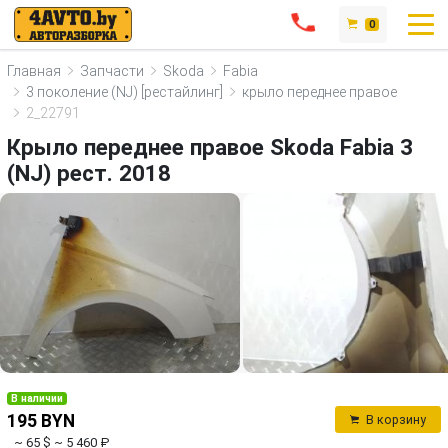
0
Главная
Запчасти
Skoda
Fabia
3 поколение (NJ) [рестайлинг]
крыло переднее правое
2_22791
Крыло переднее правое Skoda Fabia 3
(NJ) рест. 2018
В наличии
195 BYN
В корзину
~ 65 $
~ 5 460 ₽