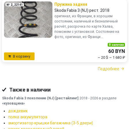
Пружина задняя
№ 2_22141
Skoda Fabia 3 (NJ) рест. 2018
оригинал, из Франции, в хорошем
состоянии, наличный и безналичный
расчёт, рассрочка по карте Халва,
поможем с установкой. Состояние на
фото, оригинал, из Франци...
В наличии
60 BYN
В корзину
~ 20 $
~ 1 680 ₽
Подробнее
Также в наличии
Skoda Fabia 3 поколение (NJ) [рестайлинг]
2018 - 2026 в разделе
«кузовщина
»
дождевик
полка аккумулятора
амортизатор крышки багажника (3-5 двери)
замок двери передней левой