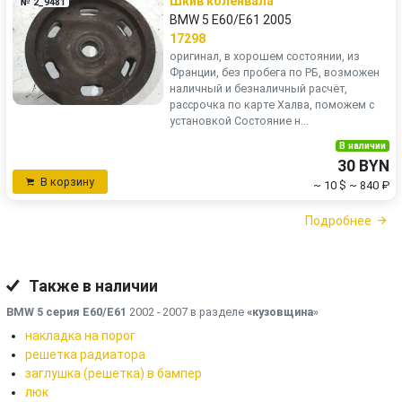
Шкив коленвала
№ 2_9481
BMW 5 E60/E61 2005
17298
оригинал, в хорошем состоянии, из
Франции, без пробега по РБ, возможен
наличный и безналичный расчёт,
рассрочка по карте Халва, поможем с
установкой Состояние н...
В наличии
30 BYN
В корзину
~ 10 $
~ 840 ₽
Подробнее
Также в наличии
BMW 5 серия E60/E61
2002 - 2007 в разделе
«кузовщина
»
накладка на порог
решетка радиатора
заглушка (решетка) в бампер
люк