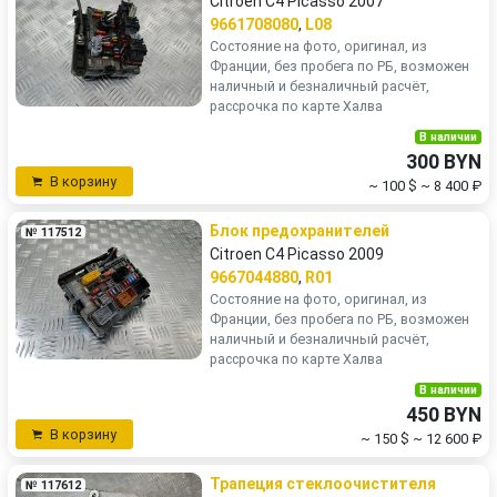
Citroen C4 Picasso 2007
9661708080
,
L08
Состояние на фото, оригинал, из
Франции, без пробега по РБ, возможен
наличный и безналичный расчёт,
рассрочка по карте Халва
В наличии
300 BYN
В корзину
~ 100 $
~ 8 400 ₽
Блок предохранителей
№ 117512
Citroen C4 Picasso 2009
9667044880
,
R01
Состояние на фото, оригинал, из
Франции, без пробега по РБ, возможен
наличный и безналичный расчёт,
рассрочка по карте Халва
В наличии
450 BYN
В корзину
~ 150 $
~ 12 600 ₽
Трапеция стеклоочистителя
№ 117612