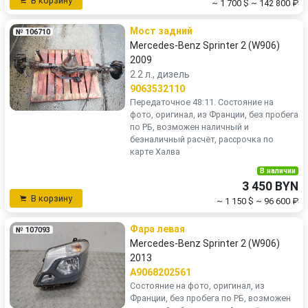
В корзину
~ 1 700 $
~ 142 800 ₽
Мост задний
№ 106710
Mercedes-Benz Sprinter 2 (W906)
2009
2.2 л., дизель
9063532110
Передаточное 48:11. Состояние на
фото, оригинал, из Франции, без пробега
по РБ, возможен наличный и
безналичный расчёт, рассрочка по
карте Халва
В наличии
3 450 BYN
В корзину
~ 1 150 $
~ 96 600 ₽
Фара левая
№ 107093
Mercedes-Benz Sprinter 2 (W906)
2013
A9068202561
Состояние на фото, оригинал, из
Франции, без пробега по РБ, возможен