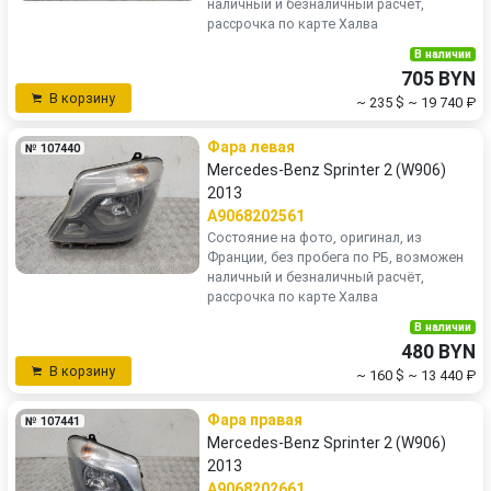
наличный и безналичный расчёт,
рассрочка по карте Халва
В наличии
705 BYN
В корзину
~ 235 $
~ 19 740 ₽
Фара левая
№ 107440
Mercedes-Benz Sprinter 2 (W906)
2013
A9068202561
Состояние на фото, оригинал, из
Франции, без пробега по РБ, возможен
наличный и безналичный расчёт,
рассрочка по карте Халва
В наличии
480 BYN
В корзину
~ 160 $
~ 13 440 ₽
Фара правая
№ 107441
Mercedes-Benz Sprinter 2 (W906)
2013
A9068202661