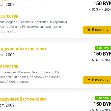
150 BY
ст. 2008
~ 50 $
~ 4 200 
55670019R
ult Мegane 3, Scenic 3, оригинал, в хорошем
без пробега по РБ, возможен наличный и
В корзину
срочка п...
В наличи
одрулевой (стрекоза)
150 BY
ст. 2009
~ 50 $
~ 4 200 
55670019R
тоянии, из Франции, без пробега по РБ,
зналичный расчёт, рассрочка по карте
В корзину
вкой Состояние н...
В наличи
одрулевой (стрекоза)
150 BY
ст. 2009
~ 50 $
~ 4 200 