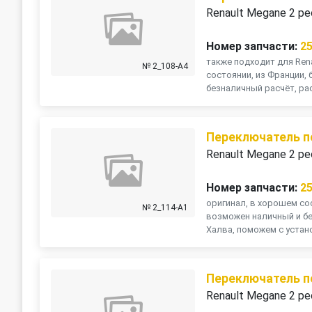
Renault Megane 2 ре
Номер запчасти:
2
также подходит для Rena
№ 2_108-A4
состоянии, из Франции, 
безналичный расчёт, рас
Переключатель п
Renault Megane 2 ре
Номер запчасти:
2
оригинал, в хорошем сос
№ 2_114-A1
возможен наличный и бе
Халва, поможем с устано
Переключатель п
Renault Megane 2 ре