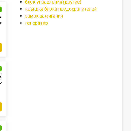
блок управления (другие)
крышка блока предохранителей
и
N
замок зажигания
генератор
₽
и
N
₽
и