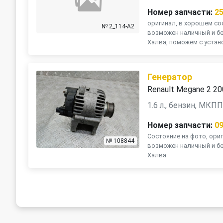
Номер запчасти:
2
оригинал, в хорошем сос
№ 2_114-A2
возможен наличный и бе
Халва, поможем с устано
Генератор
Renault Megane 2 2
1.6 л., бензин, МКП
Номер запчасти:
0
Состояние на фото, ориг
№ 108844
возможен наличный и бе
Халва