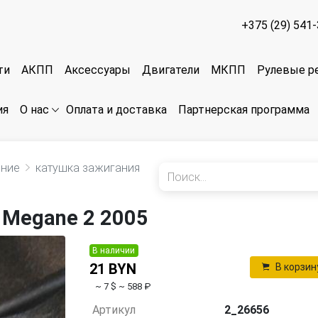
+375 (29) 541
ти
АКПП
Аксессуары
Двигатели
МКПП
Рулевые р
ия
Оплата и доставка
Партнерская программа
О нас
ение
катушка зажигания
 Megane 2 2005
В наличии
21 BYN
В корзин
~ 7 $
~ 588 ₽
Артикул
2_26656