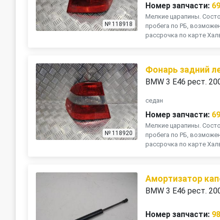
Номер запчасти:
6
Мелкие царапины. Состоя
№ 118918
пробега по РБ, возможе
рассрочка по карте Хал
Фонарь задний л
BMW 3 E46 рест. 20
седан
Номер запчасти:
6
Мелкие царапины. Состоя
№ 118920
пробега по РБ, возможе
рассрочка по карте Хал
Амортизатор кап
BMW 3 E46 рест. 20
Номер запчасти:
9