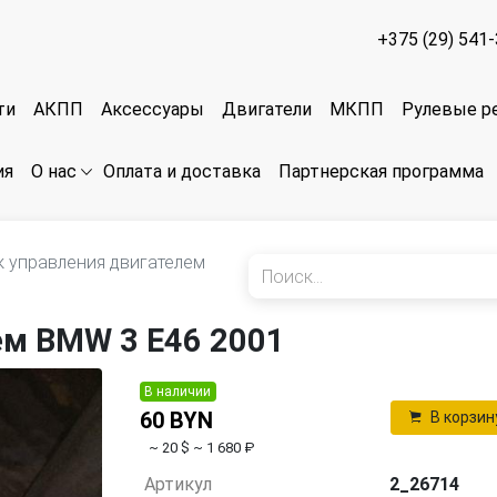
+375 (29) 541
ти
АКПП
Аксессуары
Двигатели
МКПП
Рулевые р
ия
Оплата и доставка
Партнерская программа
О нас
к управления двигателем
ем BMW 3 E46 2001
В наличии
60 BYN
В корзин
~ 20 $
~ 1 680 ₽
Артикул
2_26714