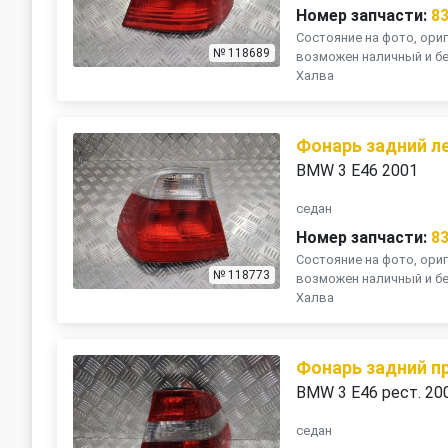
Номер запчасти:
8
Состояние на фото, ориг
№ 118689
возможен наличный и бе
Халва
Фонарь задний л
BMW 3 E46 2001
седан
Номер запчасти:
8
Состояние на фото, ориг
№ 118773
возможен наличный и бе
Халва
Фонарь задний п
BMW 3 E46 рест. 20
седан