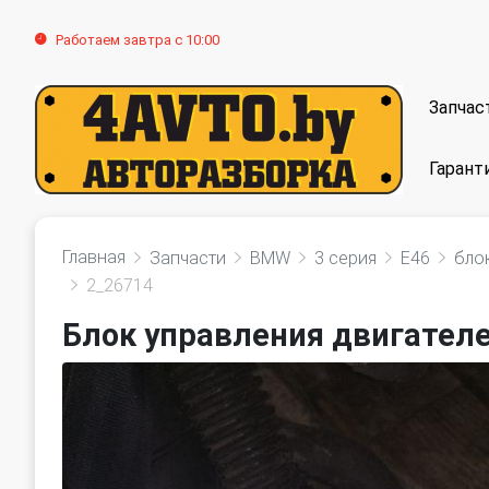
Работаем завтра с 10:00
Запчас
Гарант
Главная
Запчасти
BMW
3 серия
E46
бло
2_26714
Блок управления двигател