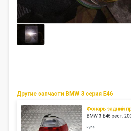
Другие запчасти BMW 3 серия E46
Фонарь задний п
BMW 3 E46 рест. 20
купе