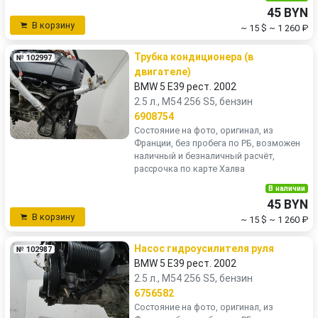
45 BYN
В корзину
~ 15 $
~ 1 260 ₽
Трубка кондиционера (в
№ 102997
двигателе)
BMW 5 E39 рест. 2002
2.5 л., M54 256 S5, бензин
6908754
Состояние на фото, оригинал, из
Франции, без пробега по РБ, возможен
наличный и безналичный расчёт,
рассрочка по карте Халва
В наличии
45 BYN
В корзину
~ 15 $
~ 1 260 ₽
Насос гидроусилителя руля
№ 102987
BMW 5 E39 рест. 2002
2.5 л., M54 256 S5, бензин
6756582
Состояние на фото, оригинал, из