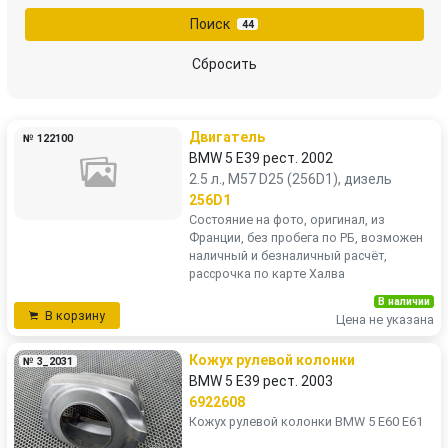
Поиск
44
Сбросить
Двигатель
№ 122100
BMW 5 E39 рест. 2002
2.5 л., M57 D25 (256D1), дизель
256D1
Состояние на фото, оригинал, из
Франции, без пробега по РБ, возможен
наличный и безналичный расчёт,
рассрочка по карте Халва
В наличии
В корзину
Цена не указана
Кожух рулевой колонки
№ 3_2031
BMW 5 E39 рест. 2003
6922608
Кожух рулевой колонки BMW 5 Е60 E61