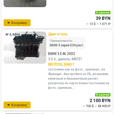
В наличии
39 BYN
В корзину
~ 13 $
~ 1 071 ₽
Двигатель
№ 2_62562
Применяемость:
BMW 5 серия E39 рест.
BMW 3 E46 2002
3.0 л., дизель, МКПП
M57D30
,
306D1
состояние как на фото , оригинал , из
Франции , без пробега по РБ, возможен
наличный и безналичный расчёт,
рассрочка по карте Халва Состояние на
фото, оригинал,...
В наличии
2 100 BYN
В корзину
~ 700 $
~ 58 800 ₽