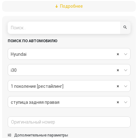
Подробнее
рычаг передний правый
стабилизатор подвески задний
стабилизатор подвески передний
ступица задняя левая
ПОИСК ПО АВТОМОБИЛЮ
Hyundai
×
i30
×
1 поколение [рестайлинг]
×
ступица задняя правая
×
Дополнительные параметры