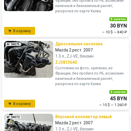
Франции, без пробега по РБ, возможен
наличный и безналичный расчёт,
рассрочка по карте Халва
В наличии
30 BYN
В корзину
~ 10 $
~ 840 ₽
Дроссельная заслонка
№ 94075
Mazda 2 рест. 2007
1.3 л., ZJ-VE, бензин
ZJ3813640
Состояние на фото, оригинал, из
Франции, без пробега по РБ, возможен
наличный и безналичный расчёт,
рассрочка по карте Халва
В наличии
45 BYN
В корзину
~ 15 $
~ 1 260 ₽
Впускной коллектор левый
№ 94072
Mazda 2 рест. 2007
1.3 л., ZJ-VE, бензин