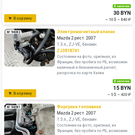
В наличии
30 BYN
В корзину
~ 10 $
~ 840 ₽
Электромагнитный клапан
№ 94082
Mazda 2 рест. 2007
1.3 л., ZJ-VE, бензин
ZJ3818741
Состояние на фото, оригинал, из
Франции, без пробега по РБ, возможен
наличный и безналичный расчёт,
рассрочка по карте Халва
В наличии
15 BYN
В корзину
~ 5 $
~ 420 ₽
Форсунка топливная
№ 94081
Mazda 2 рест. 2007
1.3 л., ZJ-VE, бензин
Состояние на фото, оригинал, из
Франции, без пробега по РБ, возможен