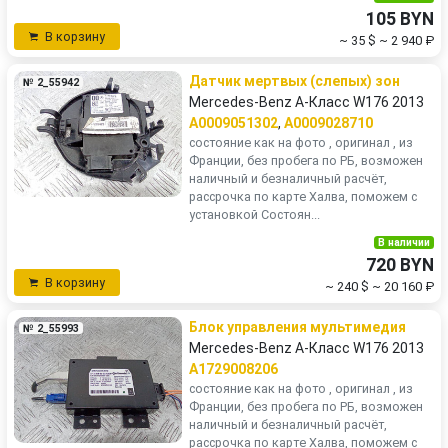
105 BYN
В корзину
~ 35 $
~ 2 940 ₽
Датчик мертвых (слепых) зон
№ 2_55942
Mercedes-Benz A-Класс W176 2013
A0009051302
,
A0009028710
состояние как на фото , оригинал , из
Франции, без пробега по РБ, возможен
наличный и безналичный расчёт,
рассрочка по карте Халва, поможем с
установкой Состоян...
В наличии
720 BYN
В корзину
~ 240 $
~ 20 160 ₽
Блок управления мультимедия
№ 2_55993
Mercedes-Benz A-Класс W176 2013
A1729008206
состояние как на фото , оригинал , из
Франции, без пробега по РБ, возможен
наличный и безналичный расчёт,
рассрочка по карте Халва, поможем с