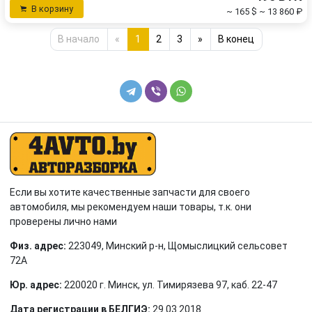
В корзину
~ 165 $
~ 13 860 ₽
В начало
«
1
2
3
»
В конец
Если вы хотите качественные запчасти для своего
автомобиля, мы рекомендуем наши товары, т.к. они
проверены лично нами
Физ. адрес:
223049, Минский р-н, Щомыслицкий сельсовет
72А
Юр. адрес:
220020 г. Минск, ул. Тимирязева 97, каб. 22-47
Дата регистрации в БЕЛГИЭ:
29.03.2018