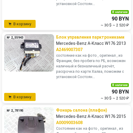
установкой Состоян...
В наличии
90 BYN
В корзину
~ 30 $
~ 2 520 ₽
Блок управления парктрониками
№ 2_55943
Mercedes-Benz A-Класс W176 2013
A2469007307
состояние как на фото , оригинал , из
Франции, без пробега по РБ, возможен
наличный и безналичный расчёт,
рассрочка по карте Халва, поможем с
установкой Состоян...
В наличии
90 BYN
В корзину
~ 30 $
~ 2 520 ₽
Фонарь салона (плафон)
№ 2_78195
Mercedes-Benz A-Класс W176 2015
A0009003608
Состояние как на фото , оригинал , из