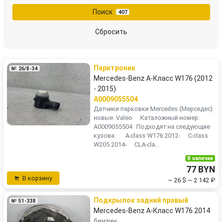
Поиск
407
Сбросить
Парктроник
№ 26/8-34
Mercedes-Benz A-Класс W176 (2012
- 2015)
A0009055504
Датчики парковки Mercedes (Мерседес)
новые. Valeo Каталожный номер:
A0009055504 Подходят на следующие
кузова: A-class W176 2012- C-class
W205 2014- CLA-cla...
В наличии
77 BYN
В корзину
~ 26 $
~ 2 142 ₽
Подкрылок задний правый
№ 51-338
Mercedes-Benz A-Класс W176 2014
бензин