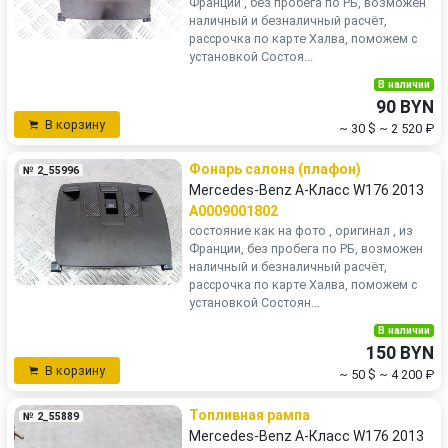
Франции , без пробега по РБ, возможен
наличный и безналичный расчёт,
рассрочка по карте Халва, поможем с
установкой Состоя...
В наличии
90 BYN
В корзину
~ 30 $
~ 2 520 ₽
Фонарь салона (плафон)
№ 2_55996
Mercedes-Benz A-Класс W176 2013
A0009001802
состояние как на фото , оригинал , из
Франции, без пробега по РБ, возможен
наличный и безналичный расчёт,
рассрочка по карте Халва, поможем с
установкой Состоян...
В наличии
150 BYN
В корзину
~ 50 $
~ 4 200 ₽
Топливная рампа
№ 2_55889
Mercedes-Benz A-Класс W176 2013