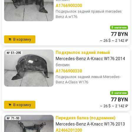
A1766900200
Подкрылок задний правый mercedes
Benz A w176
В наличии
77 BYN
В корзину
~ 26 $
~ 2 142 ₽
Подкрылок задний левый
№ 51-295
Mercedes-Benz A-Класс W176 2014
бензин
A1766900330
Подкрылок задний левый Mercedes-
Benz A-Class W176
В наличии
77 BYN
В корзину
~ 26 $
~ 2 142 ₽
Передняя балка (подрамник)
№ 71-93
Mercedes-Benz A-Класс W176 2013
A2466201200