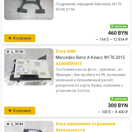
Подрамник передний Mercedes W176
W246 X156
В наличии
460 BYN
В корзину
~ 154 $
~ 12 854 ₽
Блок SAM
№ 2_78196
Mercedes-Benz A-Класс W176 2015
A2469009413
Состояние как на фото , оригинал , из
Франции , без пробега по РБ, возможен
наличный и безналичный расчёт,
рассрочка по карте Халва, поможем с
установкой Состоя...
В наличии
300 BYN
В корзину
~ 100 $
~ 8 400 ₽
Блок управления подушками
№ 2_78183
безопасности