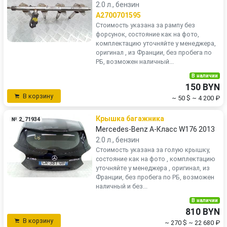
2.0 л., бензин
A2700701595
Стоимость указана за рампу без
форсунок, состояние как на фото,
комплектацию уточняйте у менеджера,
оригинал , из Франции, без пробега по
РБ, возможен наличный...
В наличии
150 BYN
В корзину
~ 50 $
~ 4 200 ₽
Крышка багажника
№ 2_71934
Mercedes-Benz A-Класс W176 2013
2.0 л., бензин
Стоимость указана за голую крышку,
состояние как на фото , комплектацию
уточняйте у менеджера , оригинал, из
Франции, без пробега по РБ, возможен
наличный и без...
В наличии
810 BYN
В корзину
~ 270 $
~ 22 680 ₽