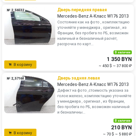
Дверь передняя правая
№ 2_56532
Mercedes-Benz A-Класс W176 2013
Состояние как на фото , комплектацию
уточняйте у менеджера , оригинал , из
Франции, без пробега по РБ, возможен
наличный и безналичный расчёт,
рассрочка по карт...
В наличии
1 350 BYN
В корзину
~ 450 $
~ 37 800 ₽
Дверь задняя левая
№ 2_57168
Mercedes-Benz A-Класс W176 2013
Дефект на фото ,стоимость указана за
голое железо, комплектацию уточняйте
у менеджера , оригинал , из Франции,
без пробега по РБ, возможен наличный
и безналичны...
В наличии
210 BYN
В корзину
~ 70 $
~ 5 880 ₽